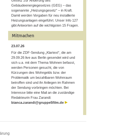
Gesetz zur Änderung des
Gebäudeenergiegesetzes (GEG) – das
sogenannte „Heizungsgesetz“ – in Kraft.
Damit werden Vorgaben für neu installierte
Heizungsanlagen eingeführt. Unser Info 127
gibt Antworten auf die wichtigsten 15 Fragen.
Mitmachen
23.07.26
Für die ZDF-Sendung „Klartext“, die am
29.09.26 live aus Berlin gesendet wird und
sich u.a. mit dem Thema Wohnen befasst,
werden Personen gesucht, die von
Kürzungen des Wohngelds bzw. der
Problematik um bezahlbaren Wohnraum
betroffen sind und ihr Anliegen im Rahmen
der Sendung vorbringen möchten. Bei
Interesse bitte eine Mail an die zuständige
Redakteurin Frau Zarandi:
bianca.zarandi@gruppe5film.de
lärung