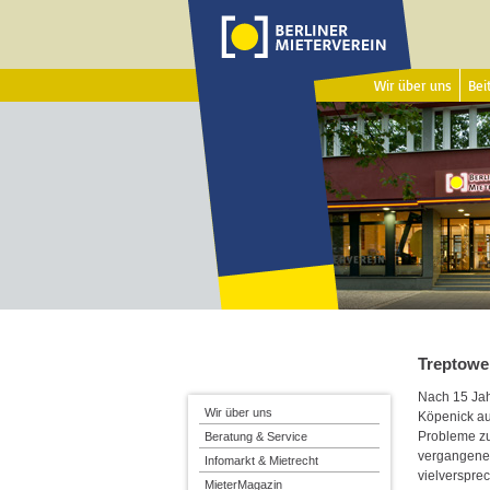
Wir über uns
Beit
Treptowe
Nach 15 Jah
Wir über uns
Köpenick au
Probleme zu
Beratung & Service
vergangenen
Infomarkt & Mietrecht
vielverspre
MieterMagazin