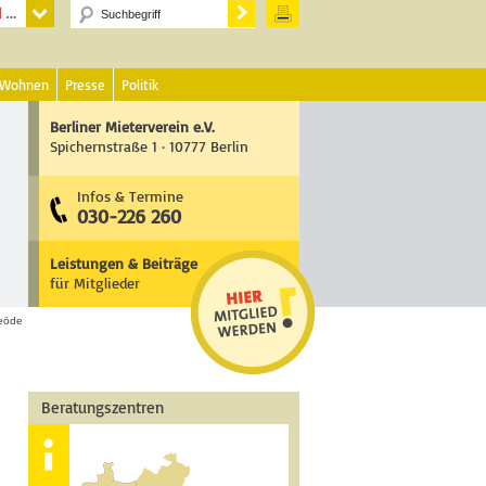
 Wohnen
Presse
Politik
Berliner Mieterverein e.V.
Spichernstraße 1 · 10777 Berlin
Infos & Termine
030-226 260
Leistungen & Beiträge
für Mitglieder
eöde
Beratungszentren