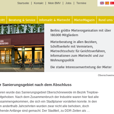
Startseite
Kontakt
Mein BMV
Jobs
Termine
Sprachen
ritt
Beratung & Service
Infomarkt & Mietrecht
MieterMagazin
Rund ums
Berlins größte Mieterorganisation mit über
180.000 Mitgliedern
Mieterberatung in allen Bezirken,
Schriftverkehr mit Vermietern,
Mietrechtsschutz für Gerichtsverfahren,
Informationen zum Mietrecht und zur
Wohnungspolitik
Die starke Interessenvertretung der Mieter
Oberschwein
r Sanierungsgebiet nach dem Abschluss
ren wurde das Sanierungsgebiet Oberschöneweide im Bezirk Treptow-
fgehoben. Nach dem Zusammenbruch der Industrie waren hier fast alle
sammengekommen, die sich ein Stadtplaner vorstellen konnte. In den
 anderthalb Jahrzehnten wurden zwar nicht alle behoben, doch
chende Anfänge sind gemacht. Der Stadtteil, zu DDR-Zeiten als …