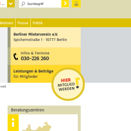
 Wohnen
Presse
Politik
Berliner Mieterverein e.V.
Spichernstraße 1 · 10777 Berlin
Infos & Termine
030-226 260
Leistungen & Beiträge
für Mitglieder
gemäß
Beratungszentren