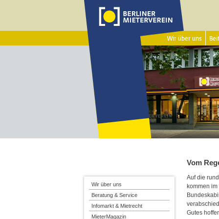
Wir über uns
Beit
Vom Rege
Auf die rund
Wir über uns
kommen im 
Bundeskabin
Beratung & Service
verabschied
Infomarkt & Mietrecht
Gutes hoffen
MieterMagazin