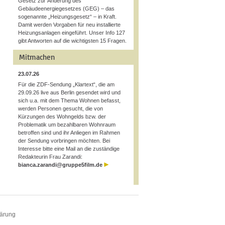
Gesetz zur Änderung des
Gebäudeenergiegesetzes (GEG) – das
sogenannte „Heizungsgesetz“ – in Kraft.
Damit werden Vorgaben für neu installierte
Heizungsanlagen eingeführt. Unser Info 127
gibt Antworten auf die wichtigsten 15 Fragen.
Mitmachen
23.07.26
Für die ZDF-Sendung „Klartext“, die am
29.09.26 live aus Berlin gesendet wird und
sich u.a. mit dem Thema Wohnen befasst,
werden Personen gesucht, die von
Kürzungen des Wohngelds bzw. der
Problematik um bezahlbaren Wohnraum
betroffen sind und ihr Anliegen im Rahmen
der Sendung vorbringen möchten. Bei
Interesse bitte eine Mail an die zuständige
Redakteurin Frau Zarandi:
bianca.zarandi@gruppe5film.de
lärung