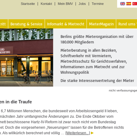
Startseite
Kontakt
Mein BMV
Jobs
Termine
Sprachen
ritt
Beratung & Service
Infomarkt & Mietrecht
MieterMagazin
Rund ums
Berlins größte Mieterorganisation mit über
180.000 Mitgliedern
Mieterberatung in allen Bezirken,
Schriftverkehr mit Vermietern,
Mietrechtsschutz für Gerichtsverfahren,
Informationen zum Mietrecht und zur
Wohnungspolitik
Die starke Interessenvertretung der Mieter
nicht verfassungs
n in die Traufe
 6,7 Millionen Menschen, die bundesweit von Arbeitslosengeld II leben,
nächsten Jahr umfangreiche Änderungen zu. Die Ende Oktober vom
ett beschlossene Hartz-IV-Reform ist zwar noch nicht vom Bundestag
et. Doch die vorgesehenen „Neuerungen“ lassen für die Betroffenen nichts
. Als willkürlich berechnet und völlig …
[Weiterlesen...]