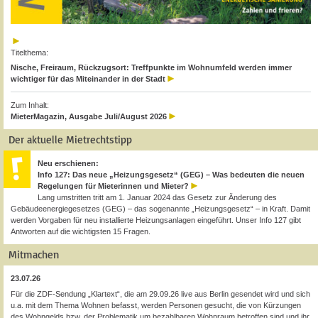
Titelthema:
Nische, Freiraum, Rückzugsort: Treffpunkte im Wohnumfeld werden immer
wichtiger für das Miteinander in der Stadt
Zum Inhalt:
MieterMagazin, Ausgabe Juli/August 2026
Der aktuelle Mietrechtstipp
Neu erschienen:
Info 127: Das neue „Heizungsgesetz“ (GEG) – Was bedeuten die neuen
Regelungen für Mieterinnen und Mieter?
Lang umstritten tritt am 1. Januar 2024 das Gesetz zur Änderung des
Gebäudeenergiegesetzes (GEG) – das sogenannte „Heizungsgesetz“ – in Kraft. Damit
werden Vorgaben für neu installierte Heizungsanlagen eingeführt. Unser Info 127 gibt
Antworten auf die wichtigsten 15 Fragen.
Mitmachen
23.07.26
Für die ZDF-Sendung „Klartext“, die am 29.09.26 live aus Berlin gesendet wird und sich
u.a. mit dem Thema Wohnen befasst, werden Personen gesucht, die von Kürzungen
des Wohngelds bzw. der Problematik um bezahlbaren Wohnraum betroffen sind und ihr