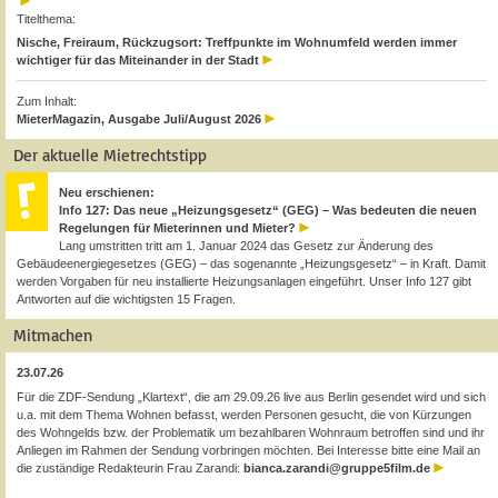
Titelthema:
Nische, Freiraum, Rückzugsort: Treffpunkte im Wohnumfeld werden immer
wichtiger für das Miteinander in der Stadt
Zum Inhalt:
MieterMagazin, Ausgabe Juli/August 2026
Der aktuelle Mietrechtstipp
Neu erschienen:
Info 127: Das neue „Heizungsgesetz“ (GEG) – Was bedeuten die neuen
Regelungen für Mieterinnen und Mieter?
Lang umstritten tritt am 1. Januar 2024 das Gesetz zur Änderung des
Gebäudeenergiegesetzes (GEG) – das sogenannte „Heizungsgesetz“ – in Kraft. Damit
werden Vorgaben für neu installierte Heizungsanlagen eingeführt. Unser Info 127 gibt
Antworten auf die wichtigsten 15 Fragen.
Mitmachen
23.07.26
Für die ZDF-Sendung „Klartext“, die am 29.09.26 live aus Berlin gesendet wird und sich
u.a. mit dem Thema Wohnen befasst, werden Personen gesucht, die von Kürzungen
des Wohngelds bzw. der Problematik um bezahlbaren Wohnraum betroffen sind und ihr
Anliegen im Rahmen der Sendung vorbringen möchten. Bei Interesse bitte eine Mail an
die zuständige Redakteurin Frau Zarandi:
bianca.zarandi@gruppe5film.de