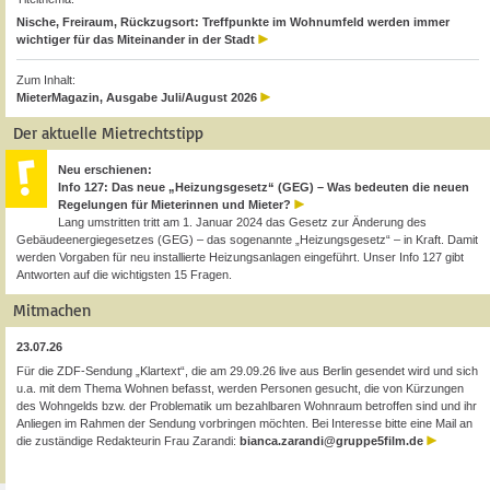
Nische, Freiraum, Rückzugsort: Treffpunkte im Wohnumfeld werden immer
wichtiger für das Miteinander in der Stadt
Zum Inhalt:
MieterMagazin, Ausgabe Juli/August 2026
Der aktuelle Mietrechtstipp
Neu erschienen:
Info 127: Das neue „Heizungsgesetz“ (GEG) – Was bedeuten die neuen
Regelungen für Mieterinnen und Mieter?
Lang umstritten tritt am 1. Januar 2024 das Gesetz zur Änderung des
Gebäudeenergiegesetzes (GEG) – das sogenannte „Heizungsgesetz“ – in Kraft. Damit
werden Vorgaben für neu installierte Heizungsanlagen eingeführt. Unser Info 127 gibt
Antworten auf die wichtigsten 15 Fragen.
Mitmachen
23.07.26
Für die ZDF-Sendung „Klartext“, die am 29.09.26 live aus Berlin gesendet wird und sich
u.a. mit dem Thema Wohnen befasst, werden Personen gesucht, die von Kürzungen
des Wohngelds bzw. der Problematik um bezahlbaren Wohnraum betroffen sind und ihr
Anliegen im Rahmen der Sendung vorbringen möchten. Bei Interesse bitte eine Mail an
die zuständige Redakteurin Frau Zarandi:
bianca.zarandi@gruppe5film.de