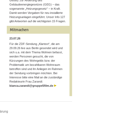
Gesetz zur Änderung des
Gebäudeenergiegesetzes (GEG) – das
sogenannte „Heizungsgesetz“ – in Kraft.
Damit werden Vorgaben für neu installierte
Heizungsanlagen eingeführt. Unser Info 127
gibt Antworten auf die wichtigsten 15 Fragen.
Mitmachen
23.07.26
Für die ZDF-Sendung „Klartext“, die am
29.09.26 live aus Berlin gesendet wird und
sich u.a. mit dem Thema Wohnen befasst,
werden Personen gesucht, die von
Kürzungen des Wohngelds bzw. der
Problematik um bezahlbaren Wohnraum
betroffen sind und ihr Anliegen im Rahmen
der Sendung vorbringen möchten. Bei
Interesse bitte eine Mail an die zuständige
Redakteurin Frau Zarandi:
bianca.zarandi@gruppe5film.de
lärung