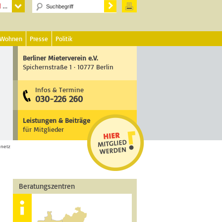
 Wohnen
Presse
Politik
Berliner Mieterverein e.V.
Spichernstraße 1 · 10777 Berlin
Infos & Termine
030-226 260
Leistungen & Beiträge
für Mitglieder
netz
Beratungszentren