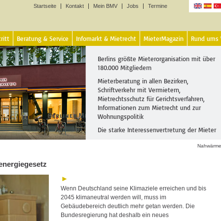
Startseite
Kontakt
Mein BMV
Jobs
Termine
Sprachen
ritt
Beratung & Service
Infomarkt & Mietrecht
MieterMagazin
Rund ums
Berlins größte Mieterorganisation mit über
180.000 Mitgliedern
Mieterberatung in allen Bezirken,
Schriftverkehr mit Vermietern,
Mietrechtsschutz für Gerichtsverfahren,
Informationen zum Mietrecht und zur
Wohnungspolitik
Die starke Interessenvertretung der Mieter
Nahwärme
nergiegesetz
Wenn Deutschland seine Klimaziele erreichen und bis
2045 klimaneutral werden will, muss im
Gebäudebereich deutlich mehr getan werden. Die
Bundesregierung hat deshalb ein neues