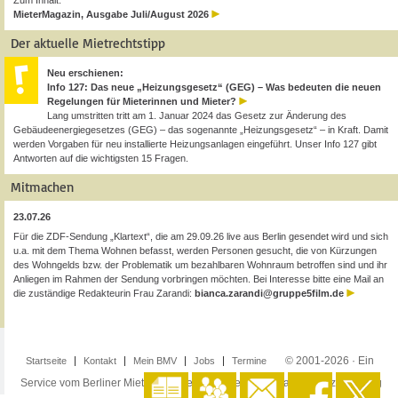
Zum Inhalt:
MieterMagazin, Ausgabe Juli/August 2026
Der aktuelle Mietrechtstipp
Neu erschienen:
Info 127: Das neue „Heizungsgesetz“ (GEG) – Was bedeuten die neuen
Regelungen für Mieterinnen und Mieter?
Lang umstritten tritt am 1. Januar 2024 das Gesetz zur Änderung des
Gebäudeenergiegesetzes (GEG) – das sogenannte „Heizungsgesetz“ – in Kraft. Damit
werden Vorgaben für neu installierte Heizungsanlagen eingeführt. Unser Info 127 gibt
Antworten auf die wichtigsten 15 Fragen.
Mitmachen
23.07.26
Für die ZDF-Sendung „Klartext“, die am 29.09.26 live aus Berlin gesendet wird und sich
u.a. mit dem Thema Wohnen befasst, werden Personen gesucht, die von Kürzungen
des Wohngelds bzw. der Problematik um bezahlbaren Wohnraum betroffen sind und ihr
Anliegen im Rahmen der Sendung vorbringen möchten. Bei Interesse bitte eine Mail an
die zuständige Redakteurin Frau Zarandi:
bianca.zarandi@gruppe5film.de
© 2001-2026 · Ein
Startseite
Kontakt
Mein BMV
Jobs
Termine
Service vom Berliner Mieterverein e.V. ·
Impressum
·
Datenschutzerklärung