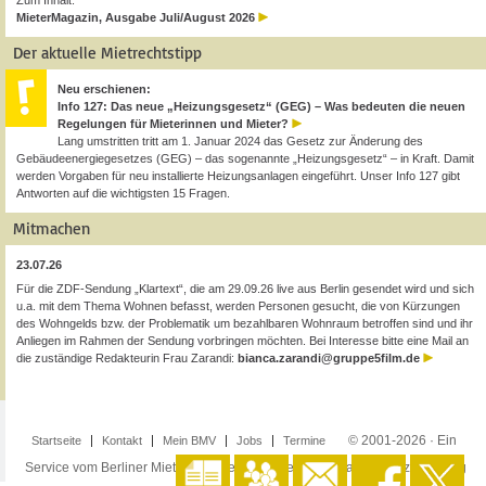
Zum Inhalt:
MieterMagazin, Ausgabe Juli/August 2026
Der aktuelle Mietrechtstipp
Neu erschienen:
Info 127: Das neue „Heizungsgesetz“ (GEG) – Was bedeuten die neuen
Regelungen für Mieterinnen und Mieter?
Lang umstritten tritt am 1. Januar 2024 das Gesetz zur Änderung des
Gebäudeenergiegesetzes (GEG) – das sogenannte „Heizungsgesetz“ – in Kraft. Damit
werden Vorgaben für neu installierte Heizungsanlagen eingeführt. Unser Info 127 gibt
Antworten auf die wichtigsten 15 Fragen.
Mitmachen
23.07.26
Für die ZDF-Sendung „Klartext“, die am 29.09.26 live aus Berlin gesendet wird und sich
u.a. mit dem Thema Wohnen befasst, werden Personen gesucht, die von Kürzungen
des Wohngelds bzw. der Problematik um bezahlbaren Wohnraum betroffen sind und ihr
Anliegen im Rahmen der Sendung vorbringen möchten. Bei Interesse bitte eine Mail an
die zuständige Redakteurin Frau Zarandi:
bianca.zarandi@gruppe5film.de
© 2001-2026 · Ein
Startseite
Kontakt
Mein BMV
Jobs
Termine
Service vom Berliner Mieterverein e.V. ·
Impressum
·
Datenschutzerklärung