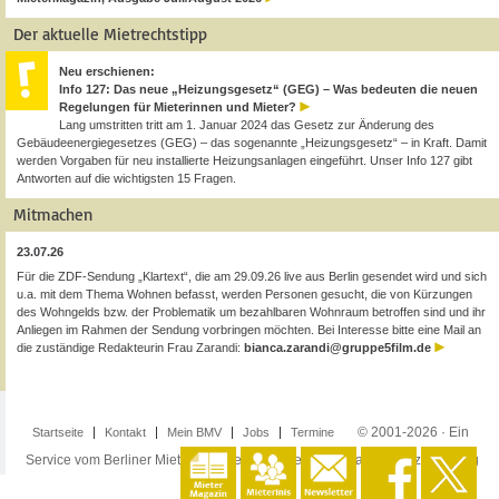
Der aktuelle Mietrechtstipp
Neu erschienen:
Info 127: Das neue „Heizungsgesetz“ (GEG) – Was bedeuten die neuen
Regelungen für Mieterinnen und Mieter?
Lang umstritten tritt am 1. Januar 2024 das Gesetz zur Änderung des
Gebäudeenergiegesetzes (GEG) – das sogenannte „Heizungsgesetz“ – in Kraft. Damit
werden Vorgaben für neu installierte Heizungsanlagen eingeführt. Unser Info 127 gibt
Antworten auf die wichtigsten 15 Fragen.
Mitmachen
23.07.26
Für die ZDF-Sendung „Klartext“, die am 29.09.26 live aus Berlin gesendet wird und sich
u.a. mit dem Thema Wohnen befasst, werden Personen gesucht, die von Kürzungen
des Wohngelds bzw. der Problematik um bezahlbaren Wohnraum betroffen sind und ihr
Anliegen im Rahmen der Sendung vorbringen möchten. Bei Interesse bitte eine Mail an
die zuständige Redakteurin Frau Zarandi:
bianca.zarandi@gruppe5film.de
© 2001-2026 · Ein
Startseite
Kontakt
Mein BMV
Jobs
Termine
Service vom Berliner Mieterverein e.V. ·
Impressum
·
Datenschutzerklärung