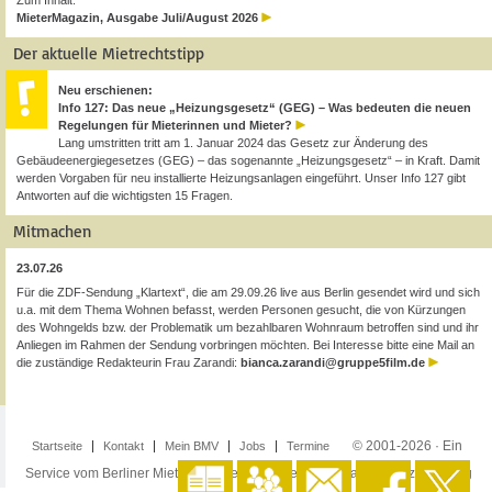
Zum Inhalt:
MieterMagazin, Ausgabe Juli/August 2026
Der aktuelle Mietrechtstipp
Neu erschienen:
Info 127: Das neue „Heizungsgesetz“ (GEG) – Was bedeuten die neuen
Regelungen für Mieterinnen und Mieter?
Lang umstritten tritt am 1. Januar 2024 das Gesetz zur Änderung des
Gebäudeenergiegesetzes (GEG) – das sogenannte „Heizungsgesetz“ – in Kraft. Damit
werden Vorgaben für neu installierte Heizungsanlagen eingeführt. Unser Info 127 gibt
Antworten auf die wichtigsten 15 Fragen.
Mitmachen
23.07.26
Für die ZDF-Sendung „Klartext“, die am 29.09.26 live aus Berlin gesendet wird und sich
u.a. mit dem Thema Wohnen befasst, werden Personen gesucht, die von Kürzungen
des Wohngelds bzw. der Problematik um bezahlbaren Wohnraum betroffen sind und ihr
Anliegen im Rahmen der Sendung vorbringen möchten. Bei Interesse bitte eine Mail an
die zuständige Redakteurin Frau Zarandi:
bianca.zarandi@gruppe5film.de
© 2001-2026 · Ein
Startseite
Kontakt
Mein BMV
Jobs
Termine
Service vom Berliner Mieterverein e.V. ·
Impressum
·
Datenschutzerklärung