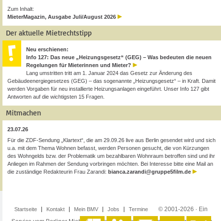
Zum Inhalt:
MieterMagazin, Ausgabe Juli/August 2026
Der aktuelle Mietrechtstipp
Neu erschienen:
Info 127: Das neue „Heizungsgesetz“ (GEG) – Was bedeuten die neuen
Regelungen für Mieterinnen und Mieter?
Lang umstritten tritt am 1. Januar 2024 das Gesetz zur Änderung des
Gebäudeenergiegesetzes (GEG) – das sogenannte „Heizungsgesetz“ – in Kraft. Damit
werden Vorgaben für neu installierte Heizungsanlagen eingeführt. Unser Info 127 gibt
Antworten auf die wichtigsten 15 Fragen.
Mitmachen
23.07.26
Für die ZDF-Sendung „Klartext“, die am 29.09.26 live aus Berlin gesendet wird und sich
u.a. mit dem Thema Wohnen befasst, werden Personen gesucht, die von Kürzungen
des Wohngelds bzw. der Problematik um bezahlbaren Wohnraum betroffen sind und ihr
Anliegen im Rahmen der Sendung vorbringen möchten. Bei Interesse bitte eine Mail an
die zuständige Redakteurin Frau Zarandi:
bianca.zarandi@gruppe5film.de
© 2001-2026 · Ein
Startseite
Kontakt
Mein BMV
Jobs
Termine