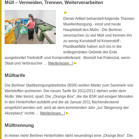
Müll – Vermeiden, Trennen, Weiterverarbeiten
Dieser Artikel behandelt folgende Themen:
Muellentsorgung - einst und heute
Hauptstadt des Mülls - Die Berliner
verursachen zu viel Müll und trennen ihn
zu wenig Kunststoff ist Krisenstoff -
Plastikabfälle haben sich bis in die
entlegendsten Gebiete der Erde
ausgebreitet Treibstoff- und Kompostlieferant - Biomüll hat Potenzial, wenn
Staat und Verbraucher …
[Weiterlesen...]
Mülltarife
Die Berliner Stadtreinigungsbetriebe (BSR) wollen Mieter zum Sammeln von
Wertstoffen animieren. Die neuen Tarife für 2011/2012 stehen unter dem
Motto: Wer trennt, spart. Die „Orange Box“, die die BSR seit einigen Monaten
in den Hinterhöfen aufstellt und die ab Januar 2011 flächendeckend
eingeführt werden soll, wird ab dem kommenden Jahr „zur Steigerung der
Akzeptanz“ nichts …
[Weiterlesen...]
Mülltrennung
In immer mehr Berliner Hinterhöfen steht neuerdings eine „Orange Box“. Die