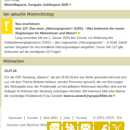
Zum Inhalt:
MieterMagazin, Ausgabe Juli/August 2026
Der aktuelle Mietrechtstipp
Neu erschienen:
Info 127: Das neue „Heizungsgesetz“ (GEG) – Was bedeuten die neuen
Regelungen für Mieterinnen und Mieter?
Lang umstritten tritt am 1. Januar 2024 das Gesetz zur Änderung des
Gebäudeenergiegesetzes (GEG) – das sogenannte „Heizungsgesetz“ – in Kraft. Damit
werden Vorgaben für neu installierte Heizungsanlagen eingeführt. Unser Info 127 gibt
Antworten auf die wichtigsten 15 Fragen.
Mitmachen
23.07.26
Für die ZDF-Sendung „Klartext“, die am 29.09.26 live aus Berlin gesendet wird und sich
u.a. mit dem Thema Wohnen befasst, werden Personen gesucht, die von Kürzungen
des Wohngelds bzw. der Problematik um bezahlbaren Wohnraum betroffen sind und ihr
Anliegen im Rahmen der Sendung vorbringen möchten. Bei Interesse bitte eine Mail an
die zuständige Redakteurin Frau Zarandi:
bianca.zarandi@gruppe5film.de
© 2001-2026 · Ein
Startseite
Kontakt
Mein BMV
Jobs
Termine
Service vom Berliner Mieterverein e.V. ·
Impressum
·
Datenschutzerklärung