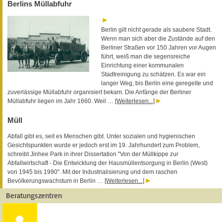
Berlins Müllabfuhr
Berlin gilt nicht gerade als saubere Stadt.
Wenn man sich aber die Zustände auf den
Berliner Straßen vor 150 Jahren vor Augen
führt, weiß man die segensreiche
Einrichtung einer kommunalen
Stadtreinigung zu schätzen. Es war ein
langer Weg, bis Berlin eine geregelte und
zuverlässige Müllabfuhr organisiert bekam. Die Anfänge der Berliner
Müllabfuhr liegen im Jahr 1660. Weil …
[Weiterlesen...]
Müll
Abfall gibt es, seit es Menschen gibt. Unter sozialen und hygienischen
Gesichtspunkten wurde er jedoch erst im 19. Jahrhundert zum Problem,
schreibt Jinhee Park in ihrer Dissertation "Von der Müllkippe zur
Abfallwirtschaft - Die Entwicklung der Hausmüllentsorgung in Berlin (West)
von 1945 bis 1990". Mit der Industrialisierung und dem raschen
Bevölkerungswachstum in Berlin …
[Weiterlesen...]
Beratungszentren