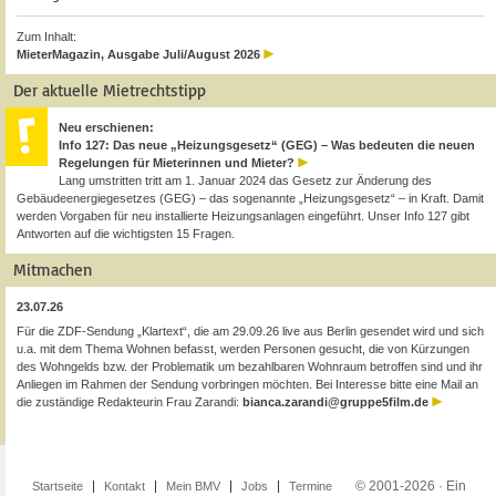
Zum Inhalt:
MieterMagazin, Ausgabe Juli/August 2026
Der aktuelle Mietrechtstipp
Neu erschienen:
Info 127: Das neue „Heizungsgesetz“ (GEG) – Was bedeuten die neuen
Regelungen für Mieterinnen und Mieter?
Lang umstritten tritt am 1. Januar 2024 das Gesetz zur Änderung des
Gebäudeenergiegesetzes (GEG) – das sogenannte „Heizungsgesetz“ – in Kraft. Damit
werden Vorgaben für neu installierte Heizungsanlagen eingeführt. Unser Info 127 gibt
Antworten auf die wichtigsten 15 Fragen.
Mitmachen
23.07.26
Für die ZDF-Sendung „Klartext“, die am 29.09.26 live aus Berlin gesendet wird und sich
u.a. mit dem Thema Wohnen befasst, werden Personen gesucht, die von Kürzungen
des Wohngelds bzw. der Problematik um bezahlbaren Wohnraum betroffen sind und ihr
Anliegen im Rahmen der Sendung vorbringen möchten. Bei Interesse bitte eine Mail an
die zuständige Redakteurin Frau Zarandi:
bianca.zarandi@gruppe5film.de
© 2001-2026 · Ein
Startseite
Kontakt
Mein BMV
Jobs
Termine