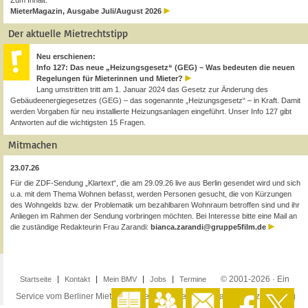
Zum Inhalt:
MieterMagazin, Ausgabe Juli/August 2026
Der aktuelle Mietrechtstipp
Neu erschienen:
Info 127: Das neue „Heizungsgesetz“ (GEG) – Was bedeuten die neuen
Regelungen für Mieterinnen und Mieter?
Lang umstritten tritt am 1. Januar 2024 das Gesetz zur Änderung des
Gebäudeenergiegesetzes (GEG) – das sogenannte „Heizungsgesetz“ – in Kraft. Damit
werden Vorgaben für neu installierte Heizungsanlagen eingeführt. Unser Info 127 gibt
Antworten auf die wichtigsten 15 Fragen.
Mitmachen
23.07.26
Für die ZDF-Sendung „Klartext“, die am 29.09.26 live aus Berlin gesendet wird und sich
u.a. mit dem Thema Wohnen befasst, werden Personen gesucht, die von Kürzungen
des Wohngelds bzw. der Problematik um bezahlbaren Wohnraum betroffen sind und ihr
Anliegen im Rahmen der Sendung vorbringen möchten. Bei Interesse bitte eine Mail an
die zuständige Redakteurin Frau Zarandi:
bianca.zarandi@gruppe5film.de
© 2001-2026 · Ein
Startseite
Kontakt
Mein BMV
Jobs
Termine
Service vom Berliner Mieterverein e.V. ·
Impressum
·
Datenschutzerklärung