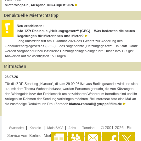
Zum Inhalt:
MieterMagazin, Ausgabe Juli/August 2026
Der aktuelle Mietrechtstipp
Neu erschienen:
Info 127: Das neue „Heizungsgesetz“ (GEG) – Was bedeuten die neuen
Regelungen für Mieterinnen und Mieter?
Lang umstritten tritt am 1. Januar 2024 das Gesetz zur Änderung des
Gebäudeenergiegesetzes (GEG) – das sogenannte „Heizungsgesetz“ – in Kraft. Damit
werden Vorgaben für neu installierte Heizungsanlagen eingeführt. Unser Info 127 gibt
Antworten auf die wichtigsten 15 Fragen.
Mitmachen
23.07.26
Für die ZDF-Sendung „Klartext“, die am 29.09.26 live aus Berlin gesendet wird und sich
u.a. mit dem Thema Wohnen befasst, werden Personen gesucht, die von Kürzungen
des Wohngelds bzw. der Problematik um bezahlbaren Wohnraum betroffen sind und ihr
Anliegen im Rahmen der Sendung vorbringen möchten. Bei Interesse bitte eine Mail an
die zuständige Redakteurin Frau Zarandi:
bianca.zarandi@gruppe5film.de
© 2001-2026 · Ein
Startseite
Kontakt
Mein BMV
Jobs
Termine
Service vom Berliner Mieterverein e.V. ·
Impressum
·
Datenschutzerklärung