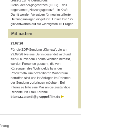
Gesetz zur Änderung des
Gebäudeenergiegesetzes (GEG) – das
sogenannte „Heizungsgesetz“ – in Kraft.
Damit werden Vorgaben für neu installierte
Heizungsanlagen eingeführt. Unser Info 127
gibt Antworten auf die wichtigsten 15 Fragen.
Mitmachen
23.07.26
Für die ZDF-Sendung „Klartext“, die am
29.09.26 live aus Berlin gesendet wird und
sich u.a. mit dem Thema Wohnen befasst,
werden Personen gesucht, die von
Kürzungen des Wohngelds bzw. der
Problematik um bezahlbaren Wohnraum
betroffen sind und ihr Anliegen im Rahmen
der Sendung vorbringen möchten. Bei
Interesse bitte eine Mail an die zuständige
Redakteurin Frau Zarandi:
bianca.zarandi@gruppe5film.de
lärung