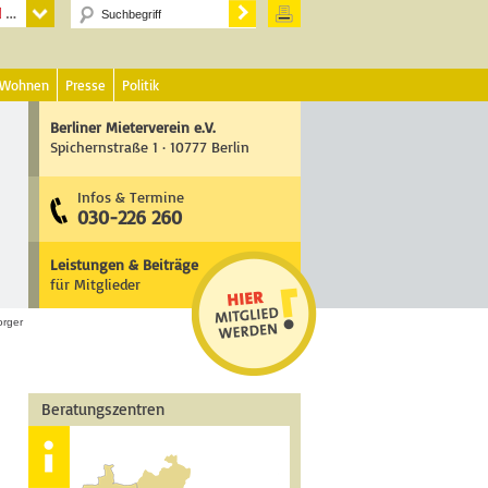
 Wohnen
Presse
Politik
Berliner Mieterverein e.V.
Spichernstraße 1 · 10777 Berlin
Infos & Termine
030-226 260
Leistungen & Beiträge
für Mitglieder
rger
Beratungszentren