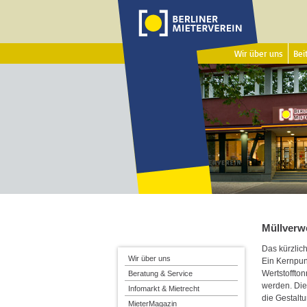
Wir über uns
Beit
Müllverw
Das kürzlich
Wir über uns
Ein Kernpun
Wertstoffton
Beratung & Service
werden. Die
Infomarkt & Mietrecht
die Gestalt
MieterMagazin