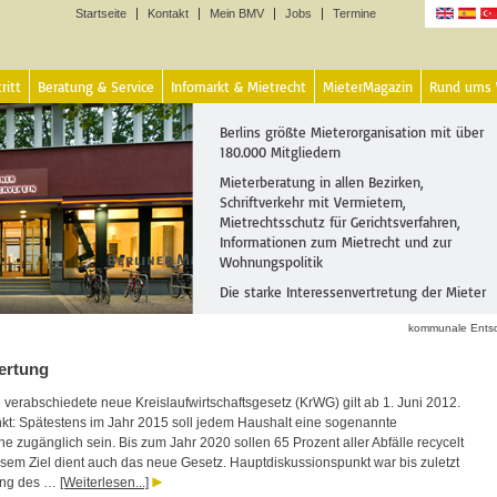
Startseite
Kontakt
Mein BMV
Jobs
Termine
Sprachen
ritt
Beratung & Service
Infomarkt & Mietrecht
MieterMagazin
Rund ums
Berlins größte Mieterorganisation mit über
180.000 Mitgliedern
Mieterberatung in allen Bezirken,
Schriftverkehr mit Vermietern,
Mietrechtsschutz für Gerichtsverfahren,
Informationen zum Mietrecht und zur
Wohnungspolitik
Die starke Interessenvertretung der Mieter
kommunale Entso
ertung
 verabschiedete neue Kreislaufwirtschaftsgesetz (KrWG) gilt ab 1. Juni 2012.
kt: Spätestens im Jahr 2015 soll jedem Haushalt eine sogenannte
ne zugänglich sein. Bis zum Jahr 2020 sollen 65 Prozent aller Abfälle recycelt
sem Ziel dient auch das neue Gesetz. Hauptdiskussionspunkt war bis zuletzt
ung des …
[Weiterlesen...]