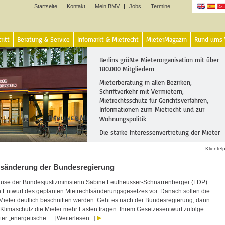
Startseite
Kontakt
Mein BMV
Jobs
Termine
Sprachen
ritt
Beratung & Service
Infomarkt & Mietrecht
MieterMagazin
Rund ums
Berlins größte Mieterorganisation mit über
180.000 Mitgliedern
Mieterberatung in allen Bezirken,
Schriftverkehr mit Vermietern,
Mietrechtsschutz für Gerichtsverfahren,
Informationen zum Mietrecht und zur
Wohnungspolitik
Die starke Interessenvertretung der Mieter
Klientelp
tsänderung der Bundesregierung
se der Bundesjustizministerin Sabine Leutheusser-Schnarrenberger (FDP)
ein Entwurf des geplanten Mietrechtsänderungsgesetzes vor. Danach sollen die
Mieter deutlich beschnitten werden. Geht es nach der Bundesregierung, dann
 Klimaschutz die Mieter mehr Lasten tragen. Ihrem Gesetzesentwurf zufolge
ter „energetische …
[Weiterlesen...]