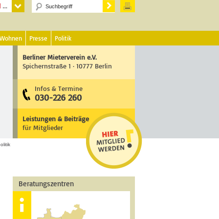
 Wohnen
Presse
Politik
Berliner Mieterverein e.V.
Spichernstraße 1 · 10777 Berlin
Infos & Termine
030-226 260
Leistungen & Beiträge
für Mitglieder
olitik
Beratungszentren