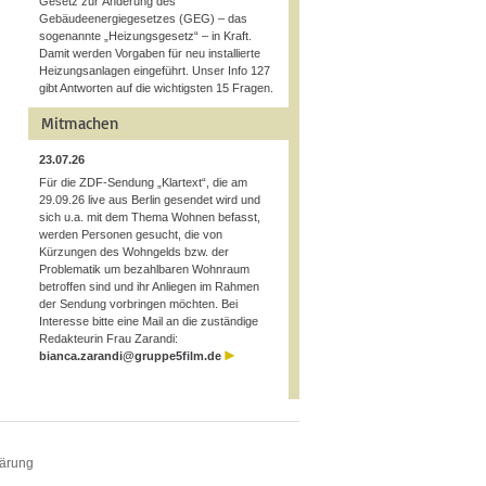
Gesetz zur Änderung des
Gebäudeenergiegesetzes (GEG) – das
sogenannte „Heizungsgesetz“ – in Kraft.
Damit werden Vorgaben für neu installierte
Heizungsanlagen eingeführt. Unser Info 127
gibt Antworten auf die wichtigsten 15 Fragen.
Mitmachen
23.07.26
Für die ZDF-Sendung „Klartext“, die am
29.09.26 live aus Berlin gesendet wird und
sich u.a. mit dem Thema Wohnen befasst,
werden Personen gesucht, die von
Kürzungen des Wohngelds bzw. der
Problematik um bezahlbaren Wohnraum
betroffen sind und ihr Anliegen im Rahmen
der Sendung vorbringen möchten. Bei
Interesse bitte eine Mail an die zuständige
Redakteurin Frau Zarandi:
bianca.zarandi@gruppe5film.de
lärung