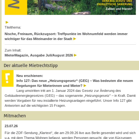
Titelthema:
Nische, Freiraum, Rückzugsort: Treffpunkte im Wohnumfeld werden immer
wichtiger für das Miteinander in der Stadt
Zum Inhalt:
MieterMagazin, Ausgabe Juli/August 2026
Der aktuelle Mietrechtstipp
Neu erschienen:
Info 127: Das neue „Heizungsgesetz“ (GEG) – Was bedeuten die neuen
Regelungen für Mieterinnen und Mieter?
Lang umstritten tritt am 1. Januar 2024 das Gesetz zur Änderung des
Gebäudeenergiegesetzes (GEG) – das sogenannte „Heizungsgesetz“ – in Kraft. Damit
werden Vorgaben für neu installierte Heizungsanlagen eingeführt. Unser Info 127 gibt
Antworten auf die wichtigsten 15 Fragen.
Mitmachen
23.07.26
Für die ZDF-Sendung „Klartext“, die am 29.09.26 live aus Berlin gesendet wird und sich
u.a. mit dem Thema Wohnen befasst, werden Personen gesucht, die von Kürzungen