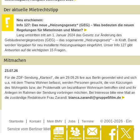
Der aktuelle Mietrechtstipp
Neu erschienen:
Info 127: Das neue „Heizungsgesetz“ (GEG) – Was bedeuten die neuen
Regelungen für Mieterinnen und Mieter?
Lang umstritten tritt am 1. Januar 2024 das Gesetz zur Änderung des
Gebäudeenergiegesetzes (GEG) – das sogenannte „Heizungsgesetz“ – in Kraft. Damit
werden Vorgaben für neu installierte Heizungsanlagen eingeführt. Unser Info 127 gibt
Antworten auf die wichtigsten 15 Fragen.
Mitmachen
23.07.26
Für die ZDF-Sendung „Klartext“, die am 29.09.26 live aus Berlin gesendet wird und sich
u.a. mit dem Thema Wohnen befasst, werden Personen gesucht, die von Kürzungen
des Wohngelds bzw. der Problematik um bezahlbaren Wohnraum betroffen sind und ihr
Anliegen im Rahmen der Sendung vorbringen möchten. Bei Interesse bitte eine Mail an
die zuständige Redakteurin Frau Zarandi:
bianca.zarandi@gruppe5film.de
© 2001-2026 · Ein
Startseite
Kontakt
Mein BMV
Jobs
Termine
Service vom Berliner Mieterverein e.V. ·
Impressum
·
Datenschutzerklärung