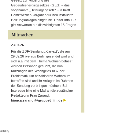
Gesetz zur Änderung des
Gebäudeenergiegesetzes (GEG) – das
sogenannte „Heizungsgesetz“ – in Kraft.
Damit werden Vorgaben für neu installierte
Heizungsanlagen eingeführt. Unser Info 127
gibt Antworten auf die wichtigsten 15 Fragen.
Mitmachen
23.07.26
Für die ZDF-Sendung „Klartext“, die am
29.09.26 live aus Berlin gesendet wird und
sich u.a. mit dem Thema Wohnen befasst,
werden Personen gesucht, die von
Kürzungen des Wohngelds bzw. der
Problematik um bezahlbaren Wohnraum
betroffen sind und ihr Anliegen im Rahmen
der Sendung vorbringen möchten. Bei
Interesse bitte eine Mail an die zuständige
Redakteurin Frau Zarandi:
bianca.zarandi@gruppe5film.de
lärung