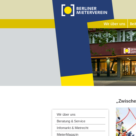
Wir über uns
Beit
„Zwische
Wir über uns
Beratung & Service
Infomarkt & Mietrecht
MieterMagazin