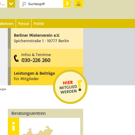
 Wohnen
Presse
Politik
Berliner Mieterverein e.V.
Spichernstraße 1 · 10777 Berlin
Infos & Termine
030-226 260
Leistungen & Beiträge
für Mitglieder
ragte
Beratungszentren