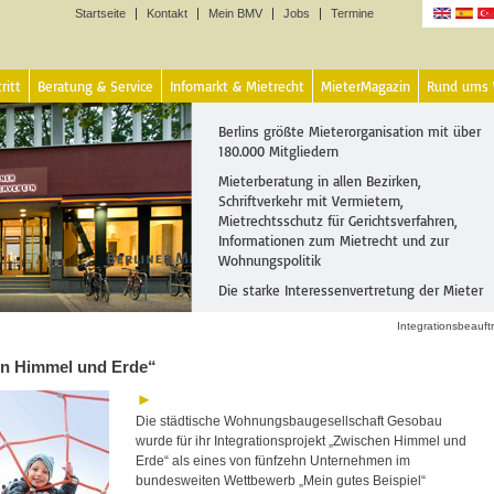
Startseite
Kontakt
Mein BMV
Jobs
Termine
Sprachen
ritt
Beratung & Service
Infomarkt & Mietrecht
MieterMagazin
Rund ums
Berlins größte Mieterorganisation mit über
180.000 Mitgliedern
Mieterberatung in allen Bezirken,
Schriftverkehr mit Vermietern,
Mietrechtsschutz für Gerichtsverfahren,
Informationen zum Mietrecht und zur
Wohnungspolitik
Die starke Interessenvertretung der Mieter
Integrationsbeauft
n Himmel und Erde“
Die städtische Wohnungsbaugesellschaft Gesobau
wurde für ihr Integrationsprojekt „Zwischen Himmel und
Erde“ als eines von fünfzehn Unternehmen im
bundesweiten Wettbewerb „Mein gutes Beispiel“