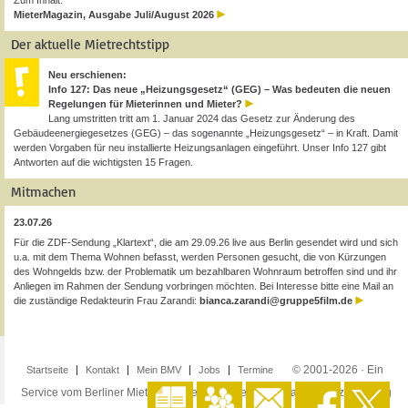
Zum Inhalt:
MieterMagazin, Ausgabe Juli/August 2026
Der aktuelle Mietrechtstipp
Neu erschienen:
Info 127: Das neue „Heizungsgesetz“ (GEG) – Was bedeuten die neuen
Regelungen für Mieterinnen und Mieter?
Lang umstritten tritt am 1. Januar 2024 das Gesetz zur Änderung des
Gebäudeenergiegesetzes (GEG) – das sogenannte „Heizungsgesetz“ – in Kraft. Damit
werden Vorgaben für neu installierte Heizungsanlagen eingeführt. Unser Info 127 gibt
Antworten auf die wichtigsten 15 Fragen.
Mitmachen
23.07.26
Für die ZDF-Sendung „Klartext“, die am 29.09.26 live aus Berlin gesendet wird und sich
u.a. mit dem Thema Wohnen befasst, werden Personen gesucht, die von Kürzungen
des Wohngelds bzw. der Problematik um bezahlbaren Wohnraum betroffen sind und ihr
Anliegen im Rahmen der Sendung vorbringen möchten. Bei Interesse bitte eine Mail an
die zuständige Redakteurin Frau Zarandi:
bianca.zarandi@gruppe5film.de
© 2001-2026 · Ein
Startseite
Kontakt
Mein BMV
Jobs
Termine
Service vom Berliner Mieterverein e.V. ·
Impressum
·
Datenschutzerklärung