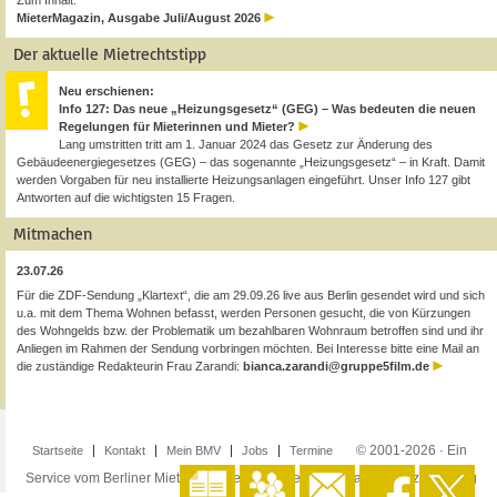
Zum Inhalt:
MieterMagazin, Ausgabe Juli/August 2026
Der aktuelle Mietrechtstipp
Neu erschienen:
Info 127: Das neue „Heizungsgesetz“ (GEG) – Was bedeuten die neuen
Regelungen für Mieterinnen und Mieter?
Lang umstritten tritt am 1. Januar 2024 das Gesetz zur Änderung des
Gebäudeenergiegesetzes (GEG) – das sogenannte „Heizungsgesetz“ – in Kraft. Damit
werden Vorgaben für neu installierte Heizungsanlagen eingeführt. Unser Info 127 gibt
Antworten auf die wichtigsten 15 Fragen.
Mitmachen
23.07.26
Für die ZDF-Sendung „Klartext“, die am 29.09.26 live aus Berlin gesendet wird und sich
u.a. mit dem Thema Wohnen befasst, werden Personen gesucht, die von Kürzungen
des Wohngelds bzw. der Problematik um bezahlbaren Wohnraum betroffen sind und ihr
Anliegen im Rahmen der Sendung vorbringen möchten. Bei Interesse bitte eine Mail an
die zuständige Redakteurin Frau Zarandi:
bianca.zarandi@gruppe5film.de
© 2001-2026 · Ein
Startseite
Kontakt
Mein BMV
Jobs
Termine
Service vom Berliner Mieterverein e.V. ·
Impressum
·
Datenschutzerklärung