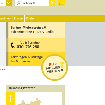
 Wohnen
Presse
Politik
Berliner Mieterverein e.V.
Spichernstraße 1 · 10777 Berlin
Infos & Termine
030-226 260
Leistungen & Beiträge
für Mitglieder
ionen
Beratungszentren