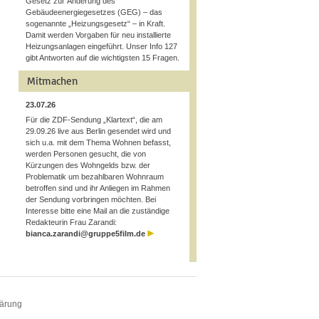
Gesetz zur Änderung des
Gebäudeenergiegesetzes (GEG) – das
sogenannte „Heizungsgesetz“ – in Kraft.
Damit werden Vorgaben für neu installierte
Heizungsanlagen eingeführt. Unser Info 127
gibt Antworten auf die wichtigsten 15 Fragen.
Mitmachen
23.07.26
Für die ZDF-Sendung „Klartext“, die am
29.09.26 live aus Berlin gesendet wird und
sich u.a. mit dem Thema Wohnen befasst,
werden Personen gesucht, die von
Kürzungen des Wohngelds bzw. der
Problematik um bezahlbaren Wohnraum
betroffen sind und ihr Anliegen im Rahmen
der Sendung vorbringen möchten. Bei
Interesse bitte eine Mail an die zuständige
Redakteurin Frau Zarandi:
bianca.zarandi@gruppe5film.de
lärung