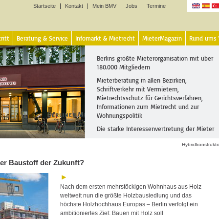
Startseite
Kontakt
Mein BMV
Jobs
Termine
Sprachen
ritt
Beratung & Service
Infomarkt & Mietrecht
MieterMagazin
Rund ums
Berlins größte Mieterorganisation mit über
180.000 Mitgliedern
Mieterberatung in allen Bezirken,
Schriftverkehr mit Vermietern,
Mietrechtsschutz für Gerichtsverfahren,
Informationen zum Mietrecht und zur
Wohnungspolitik
Die starke Interessenvertretung der Mieter
Hybridkonstrukt
der Baustoff der Zukunft?
Nach dem ersten mehrstöckigen Wohnhaus aus Holz
weltweit nun die größte Holzbausiedlung und das
höchste Holzhochhaus Europas – Berlin verfolgt ein
ambitioniertes Ziel: Bauen mit Holz soll