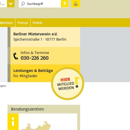
 Wohnen
Presse
Politik
Berliner Mieterverein e.V.
Spichernstraße 1 · 10777 Berlin
Infos & Termine
030-226 260
Leistungen & Beiträge
für Mitglieder
ungen
Beratungszentren