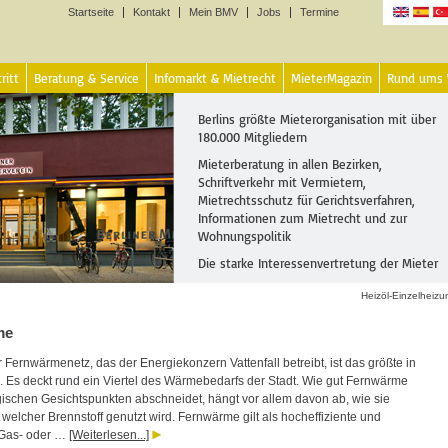
Startseite
Kontakt
Mein BMV
Jobs
Termine
Sprachen
ritt
Beratung & Service
Infomarkt & Mietrecht
MieterMagazin
Rund ums
Berlins größte Mieterorganisation mit über
180.000 Mitgliedern
Mieterberatung in allen Bezirken,
Schriftverkehr mit Vermietern,
Mietrechtsschutz für Gerichtsverfahren,
Informationen zum Mietrecht und zur
Wohnungspolitik
Die starke Interessenvertretung der Mieter
Heizöl-Einzelheiz
me
 Fernwärmenetz, das der Energiekonzern Vattenfall betreibt, ist das größte in
 Es deckt rund ein Viertel des Wärmebedarfs der Stadt. Wie gut Fernwärme
gischen Gesichtspunkten abschneidet, hängt vor allem davon ab, wie sie
welcher Brennstoff genutzt wird. Fernwärme gilt als hocheffiziente und
Gas- oder …
[Weiterlesen...]