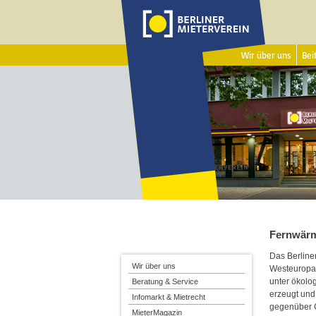
Wir über uns
Beit
Fernwär
Das Berliner
Wir über uns
Westeuropa.
unter ökolo
Beratung & Service
erzeugt und 
Infomarkt & Mietrecht
gegenüber 
MieterMagazin