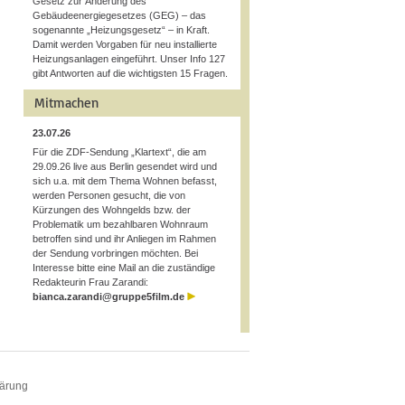
Gesetz zur Änderung des
Gebäudeenergiegesetzes (GEG) – das
sogenannte „Heizungsgesetz“ – in Kraft.
Damit werden Vorgaben für neu installierte
Heizungsanlagen eingeführt. Unser Info 127
gibt Antworten auf die wichtigsten 15 Fragen.
Mitmachen
23.07.26
Für die ZDF-Sendung „Klartext“, die am
29.09.26 live aus Berlin gesendet wird und
sich u.a. mit dem Thema Wohnen befasst,
werden Personen gesucht, die von
Kürzungen des Wohngelds bzw. der
Problematik um bezahlbaren Wohnraum
betroffen sind und ihr Anliegen im Rahmen
der Sendung vorbringen möchten. Bei
Interesse bitte eine Mail an die zuständige
Redakteurin Frau Zarandi:
bianca.zarandi@gruppe5film.de
lärung