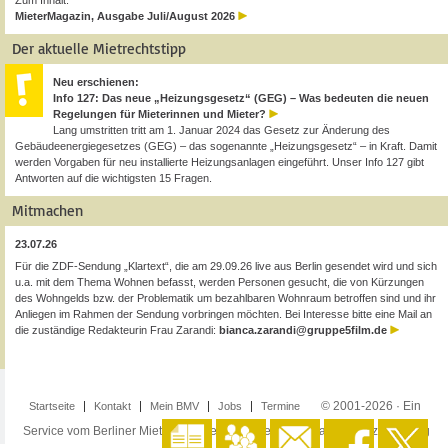
Zum Inhalt:
MieterMagazin, Ausgabe Juli/August 2026
Der aktuelle Mietrechtstipp
Neu erschienen:
Info 127: Das neue „Heizungsgesetz“ (GEG) – Was bedeuten die neuen
Regelungen für Mieterinnen und Mieter?
Lang umstritten tritt am 1. Januar 2024 das Gesetz zur Änderung des
Gebäudeenergiegesetzes (GEG) – das sogenannte „Heizungsgesetz“ – in Kraft. Damit
werden Vorgaben für neu installierte Heizungsanlagen eingeführt. Unser Info 127 gibt
Antworten auf die wichtigsten 15 Fragen.
Mitmachen
23.07.26
Für die ZDF-Sendung „Klartext“, die am 29.09.26 live aus Berlin gesendet wird und sich
u.a. mit dem Thema Wohnen befasst, werden Personen gesucht, die von Kürzungen
des Wohngelds bzw. der Problematik um bezahlbaren Wohnraum betroffen sind und ihr
Anliegen im Rahmen der Sendung vorbringen möchten. Bei Interesse bitte eine Mail an
die zuständige Redakteurin Frau Zarandi:
bianca.zarandi@gruppe5film.de
© 2001-2026 · Ein
Startseite
Kontakt
Mein BMV
Jobs
Termine
Service vom Berliner Mieterverein e.V. ·
Impressum
·
Datenschutzerklärung