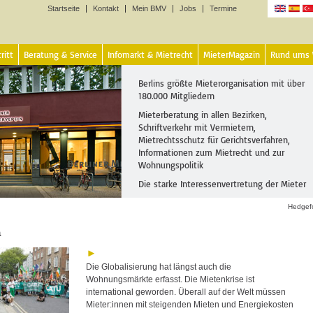
Startseite
Kontakt
Mein BMV
Jobs
Termine
Sprachen
ritt
Beratung & Service
Infomarkt & Mietrecht
MieterMagazin
Rund ums
Berlins größte Mieterorganisation mit über
180.000 Mitgliedern
Mieterberatung in allen Bezirken,
Schriftverkehr mit Vermietern,
Mietrechtsschutz für Gerichtsverfahren,
Informationen zum Mietrecht und zur
Wohnungspolitik
Die starke Interessenvertretung der Mieter
Hedgef
a
Die Globalisierung hat längst auch die
Wohnungsmärkte erfasst. Die Mietenkrise ist
international geworden. Überall auf der Welt müssen
Mieter:innen mit steigenden Mieten und Energiekosten