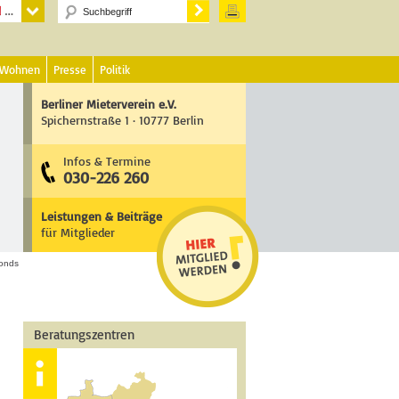
 Wohnen
Presse
Politik
Berliner Mieterverein e.V.
Spichernstraße 1 · 10777 Berlin
Infos & Termine
030-226 260
Leistungen & Beiträge
für Mitglieder
onds
Beratungszentren