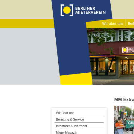
Wir über uns
Beit
MM Extr
Wir über uns
Beratung & Service
Infomarkt & Mietrecht
MieterMagazin