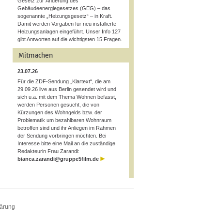
Gesetz zur Änderung des
Gebäudeenergiegesetzes (GEG) – das
sogenannte „Heizungsgesetz“ – in Kraft.
Damit werden Vorgaben für neu installierte
Heizungsanlagen eingeführt. Unser Info 127
gibt Antworten auf die wichtigsten 15 Fragen.
Mitmachen
23.07.26
Für die ZDF-Sendung „Klartext“, die am
29.09.26 live aus Berlin gesendet wird und
sich u.a. mit dem Thema Wohnen befasst,
werden Personen gesucht, die von
Kürzungen des Wohngelds bzw. der
Problematik um bezahlbaren Wohnraum
betroffen sind und ihr Anliegen im Rahmen
der Sendung vorbringen möchten. Bei
Interesse bitte eine Mail an die zuständige
Redakteurin Frau Zarandi:
bianca.zarandi@gruppe5film.de
lärung