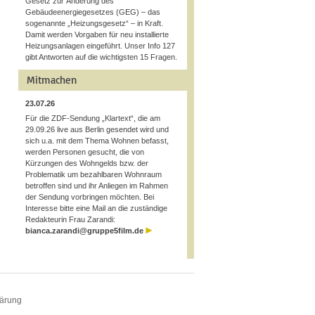
Gesetz zur Änderung des
Gebäudeenergiegesetzes (GEG) – das
sogenannte „Heizungsgesetz“ – in Kraft.
Damit werden Vorgaben für neu installierte
Heizungsanlagen eingeführt. Unser Info 127
gibt Antworten auf die wichtigsten 15 Fragen.
Mitmachen
23.07.26
Für die ZDF-Sendung „Klartext“, die am
29.09.26 live aus Berlin gesendet wird und
sich u.a. mit dem Thema Wohnen befasst,
werden Personen gesucht, die von
Kürzungen des Wohngelds bzw. der
Problematik um bezahlbaren Wohnraum
betroffen sind und ihr Anliegen im Rahmen
der Sendung vorbringen möchten. Bei
Interesse bitte eine Mail an die zuständige
Redakteurin Frau Zarandi:
bianca.zarandi@gruppe5film.de
lärung