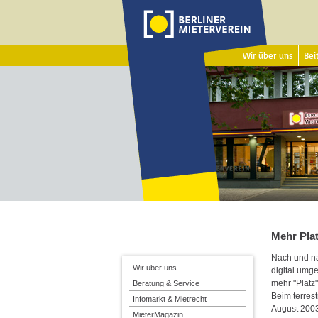
Wir über uns
Beit
Mehr Pla
Nach und na
Wir über uns
digital umge
mehr "Platz"
Beratung & Service
Beim terres
Infomarkt & Mietrecht
August 200
MieterMagazin