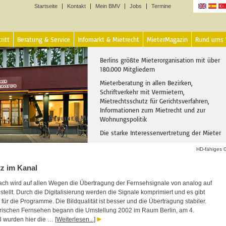
Startseite
Kontakt
Mein BMV
Jobs
Termine
Sprachen
ritt
Beratung & Service
Infomarkt & Mietrecht
MieterMagazin
Rund ums
Berlins größte Mieterorganisation mit über
180.000 Mitgliedern
Mieterberatung in allen Bezirken,
Schriftverkehr mit Vermietern,
Mietrechtsschutz für Gerichtsverfahren,
Informationen zum Mietrecht und zur
Wohnungspolitik
Die starke Interessenvertretung der Mieter
HD-fähiges 
tz im Kanal
ch wird auf allen Wegen die Übertragung der Fernsehsignale von analog auf
stellt. Durch die Digitalisierung werden die Signale komprimiert und es gibt
 für die Programme. Die Bildqualität ist besser und die Übertragung stabiler.
trischen Fernsehen begann die Umstellung 2002 im Raum Berlin, am 4.
3 wurden hier die …
[Weiterlesen...]