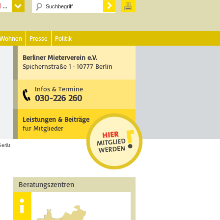
 Wohnen
Presse
Politik
Berliner Mieterverein e.V.
Spichernstraße 1 · 10777 Berlin
Infos & Termine
030-226 260
Leistungen & Beiträge
für Mitglieder
Gerät
Beratungszentren