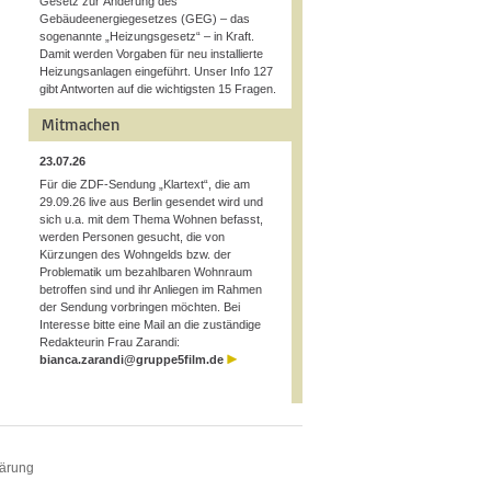
Gesetz zur Änderung des
Gebäudeenergiegesetzes (GEG) – das
sogenannte „Heizungsgesetz“ – in Kraft.
Damit werden Vorgaben für neu installierte
Heizungsanlagen eingeführt. Unser Info 127
gibt Antworten auf die wichtigsten 15 Fragen.
Mitmachen
23.07.26
Für die ZDF-Sendung „Klartext“, die am
29.09.26 live aus Berlin gesendet wird und
sich u.a. mit dem Thema Wohnen befasst,
werden Personen gesucht, die von
Kürzungen des Wohngelds bzw. der
Problematik um bezahlbaren Wohnraum
betroffen sind und ihr Anliegen im Rahmen
der Sendung vorbringen möchten. Bei
Interesse bitte eine Mail an die zuständige
Redakteurin Frau Zarandi:
bianca.zarandi@gruppe5film.de
lärung