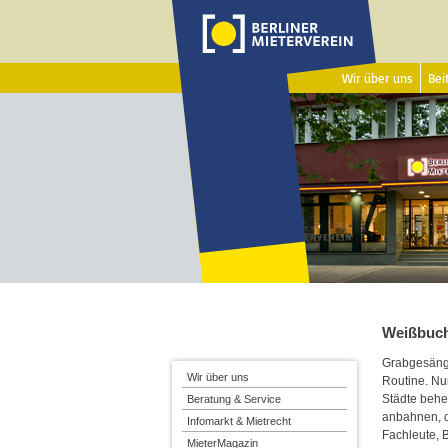
Wir über uns
Beit
Weißbuch
Grabgesänge
Wir über uns
Routine. Nu
Städte behe
Beratung & Service
anbahnen, d
Infomarkt & Mietrecht
Fachleute, 
MieterMagazin