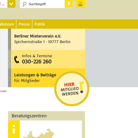
 Wohnen
Presse
Politik
Berliner Mieterverein e.V.
Spichernstraße 1 · 10777 Berlin
Infos & Termine
030-226 260
Leistungen & Beiträge
für Mitglieder
ndel
Beratungszentren