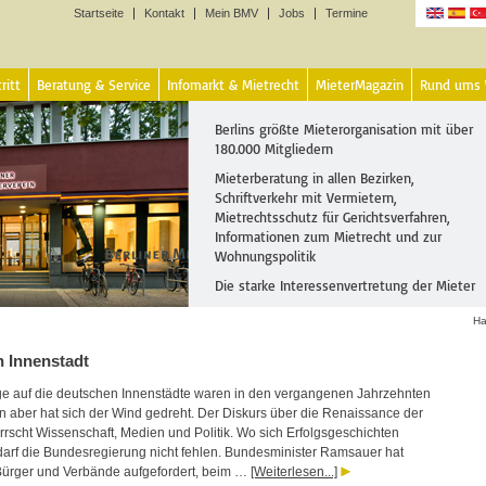
Startseite
Kontakt
Mein BMV
Jobs
Termine
Sprachen
ritt
Beratung & Service
Infomarkt & Mietrecht
MieterMagazin
Rund ums
Berlins größte Mieterorganisation mit über
180.000 Mitgliedern
Mieterberatung in allen Bezirken,
Schriftverkehr mit Vermietern,
Mietrechtsschutz für Gerichtsverfahren,
Informationen zum Mietrecht und zur
Wohnungspolitik
Die starke Interessenvertretung der Mieter
Ha
 Innenstadt
 auf die deutschen Innenstädte waren in den vergangenen Jahrzehnten
n aber hat sich der Wind gedreht. Der Diskurs über die Renaissance der
rrscht Wissenschaft, Medien und Politik. Wo sich Erfolgsgeschichten
arf die Bundesregierung nicht fehlen. Bundesminister Ramsauer hat
Bürger und Verbände aufgefordert, beim …
[Weiterlesen...]