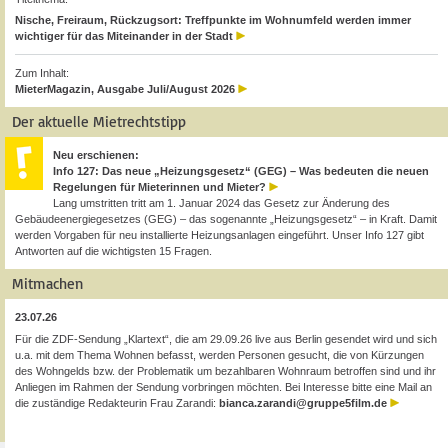
Nische, Freiraum, Rückzugsort: Treffpunkte im Wohnumfeld werden immer
wichtiger für das Miteinander in der Stadt
Zum Inhalt:
MieterMagazin, Ausgabe Juli/August 2026
Der aktuelle Mietrechtstipp
Neu erschienen:
Info 127: Das neue „Heizungsgesetz“ (GEG) – Was bedeuten die neuen
Regelungen für Mieterinnen und Mieter?
Lang umstritten tritt am 1. Januar 2024 das Gesetz zur Änderung des
Gebäudeenergiegesetzes (GEG) – das sogenannte „Heizungsgesetz“ – in Kraft. Damit
werden Vorgaben für neu installierte Heizungsanlagen eingeführt. Unser Info 127 gibt
Antworten auf die wichtigsten 15 Fragen.
Mitmachen
23.07.26
Für die ZDF-Sendung „Klartext“, die am 29.09.26 live aus Berlin gesendet wird und sich
u.a. mit dem Thema Wohnen befasst, werden Personen gesucht, die von Kürzungen
des Wohngelds bzw. der Problematik um bezahlbaren Wohnraum betroffen sind und ihr
Anliegen im Rahmen der Sendung vorbringen möchten. Bei Interesse bitte eine Mail an
die zuständige Redakteurin Frau Zarandi:
bianca.zarandi@gruppe5film.de