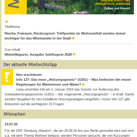
Titelthema:
Nische, Freiraum, Rückzugsort: Treffpunkte im Wohnumfeld werden immer
wichtiger für das Miteinander in der Stadt
Zum Inhalt:
MieterMagazin, Ausgabe Juli/August 2026
Der aktuelle Mietrechtstipp
Neu erschienen:
Info 127: Das neue „Heizungsgesetz“ (GEG) – Was bedeuten die neuen
Regelungen für Mieterinnen und Mieter?
Lang umstritten tritt am 1. Januar 2024 das Gesetz zur Änderung des
Gebäudeenergiegesetzes (GEG) – das sogenannte „Heizungsgesetz“ – in Kraft. Damit
werden Vorgaben für neu installierte Heizungsanlagen eingeführt. Unser Info 127 gibt
Antworten auf die wichtigsten 15 Fragen.
Mitmachen
23.07.26
Für die ZDF-Sendung „Klartext“, die am 29.09.26 live aus Berlin gesendet wird und sich
u.a. mit dem Thema Wohnen befasst, werden Personen gesucht, die von Kürzungen