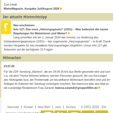
Zum Inhalt:
MieterMagazin, Ausgabe Juli/August 2026
Der aktuelle Mietrechtstipp
Neu erschienen:
Info 127: Das neue „Heizungsgesetz“ (GEG) – Was bedeuten die neuen
Regelungen für Mieterinnen und Mieter?
Lang umstritten tritt am 1. Januar 2024 das Gesetz zur Änderung des
Gebäudeenergiegesetzes (GEG) – das sogenannte „Heizungsgesetz“ – in Kraft. Damit
werden Vorgaben für neu installierte Heizungsanlagen eingeführt. Unser Info 127 gibt
Antworten auf die wichtigsten 15 Fragen.
Mitmachen
23.07.26
Für die ZDF-Sendung „Klartext“, die am 29.09.26 live aus Berlin gesendet wird und sich
u.a. mit dem Thema Wohnen befasst, werden Personen gesucht, die von Kürzungen
des Wohngelds bzw. der Problematik um bezahlbaren Wohnraum betroffen sind und ihr
Anliegen im Rahmen der Sendung vorbringen möchten. Bei Interesse bitte eine Mail an
die zuständige Redakteurin Frau Zarandi:
bianca.zarandi@gruppe5film.de
© 2001-2026 · Ein
Startseite
Kontakt
Mein BMV
Jobs
Termine