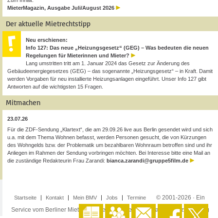
Zum Inhalt:
MieterMagazin, Ausgabe Juli/August 2026
Der aktuelle Mietrechtstipp
Neu erschienen:
Info 127: Das neue „Heizungsgesetz“ (GEG) – Was bedeuten die neuen
Regelungen für Mieterinnen und Mieter?
Lang umstritten tritt am 1. Januar 2024 das Gesetz zur Änderung des
Gebäudeenergiegesetzes (GEG) – das sogenannte „Heizungsgesetz“ – in Kraft. Damit
werden Vorgaben für neu installierte Heizungsanlagen eingeführt. Unser Info 127 gibt
Antworten auf die wichtigsten 15 Fragen.
Mitmachen
23.07.26
Für die ZDF-Sendung „Klartext“, die am 29.09.26 live aus Berlin gesendet wird und sich
u.a. mit dem Thema Wohnen befasst, werden Personen gesucht, die von Kürzungen
des Wohngelds bzw. der Problematik um bezahlbaren Wohnraum betroffen sind und ihr
Anliegen im Rahmen der Sendung vorbringen möchten. Bei Interesse bitte eine Mail an
die zuständige Redakteurin Frau Zarandi:
bianca.zarandi@gruppe5film.de
© 2001-2026 · Ein
Startseite
Kontakt
Mein BMV
Jobs
Termine
Service vom Berliner Mieterverein e.V. ·
Impressum
·
Datenschutzerklärung