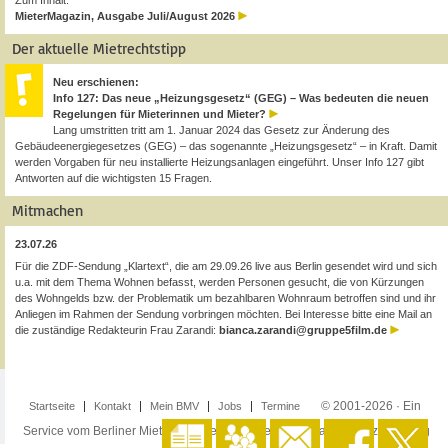
Zum Inhalt:
MieterMagazin, Ausgabe Juli/August 2026
Der aktuelle Mietrechtstipp
Neu erschienen:
Info 127: Das neue „Heizungsgesetz“ (GEG) – Was bedeuten die neuen
Regelungen für Mieterinnen und Mieter?
Lang umstritten tritt am 1. Januar 2024 das Gesetz zur Änderung des
Gebäudeenergiegesetzes (GEG) – das sogenannte „Heizungsgesetz“ – in Kraft. Damit
werden Vorgaben für neu installierte Heizungsanlagen eingeführt. Unser Info 127 gibt
Antworten auf die wichtigsten 15 Fragen.
Mitmachen
23.07.26
Für die ZDF-Sendung „Klartext“, die am 29.09.26 live aus Berlin gesendet wird und sich
u.a. mit dem Thema Wohnen befasst, werden Personen gesucht, die von Kürzungen
des Wohngelds bzw. der Problematik um bezahlbaren Wohnraum betroffen sind und ihr
Anliegen im Rahmen der Sendung vorbringen möchten. Bei Interesse bitte eine Mail an
die zuständige Redakteurin Frau Zarandi:
bianca.zarandi@gruppe5film.de
© 2001-2026 · Ein
Startseite
Kontakt
Mein BMV
Jobs
Termine
Service vom Berliner Mieterverein e.V. ·
Impressum
·
Datenschutzerklärung