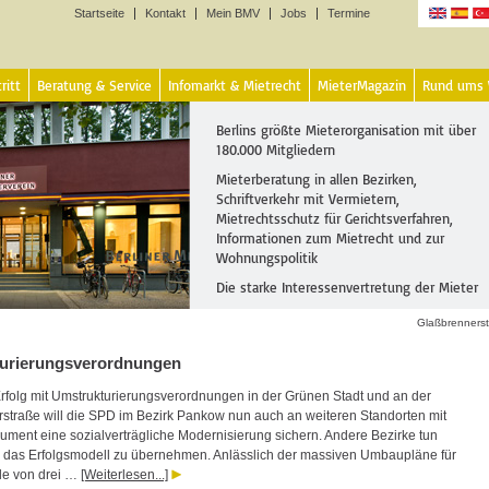
Startseite
Kontakt
Mein BMV
Jobs
Termine
Sprachen
ritt
Beratung & Service
Infomarkt & Mietrecht
MieterMagazin
Rund ums
Berlins größte Mieterorganisation mit über
180.000 Mitgliedern
Mieterberatung in allen Bezirken,
Schriftverkehr mit Vermietern,
Mietrechtsschutz für Gerichtsverfahren,
Informationen zum Mietrecht und zur
Wohnungspolitik
Die starke Interessenvertretung der Mieter
Glaßbrenners
urierungsverordnungen
folg mit Umstrukturierungsverordnungen in der Grünen Stadt und an der
straße will die SPD im Bezirk Pankow nun auch an weiteren Standorten mit
rument eine sozialverträgliche Modernisierung sichern. Andere Bezirke tun
, das Erfolgsmodell zu übernehmen. Anlässlich der massiven Umbaupläne für
le von drei …
[Weiterlesen...]