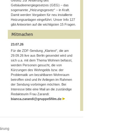
Gesetz zur Änderung des
Gebäudeenergiegesetzes (GEG) – das
sogenannte „Heizungsgesetz“ – in Kraft.
Damit werden Vorgaben für neu installierte
Heizungsanlagen eingeführt. Unser Info 127
gibt Antworten auf die wichtigsten 15 Fragen.
Mitmachen
23.07.26
Für die ZDF-Sendung „Klartext“, die am
29.09.26 live aus Berlin gesendet wird und
sich u.a. mit dem Thema Wohnen befasst,
werden Personen gesucht, die von
Kürzungen des Wohngelds bzw. der
Problematik um bezahlbaren Wohnraum
betroffen sind und ihr Anliegen im Rahmen
der Sendung vorbringen möchten. Bei
Interesse bitte eine Mail an die zuständige
Redakteurin Frau Zarandi:
bianca.zarandi@gruppe5film.de
lärung