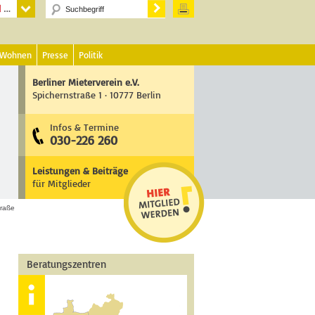
 Wohnen
Presse
Politik
Berliner Mieterverein e.V.
Spichernstraße 1 · 10777 Berlin
Infos & Termine
030-226 260
Leistungen & Beiträge
für Mitglieder
traße
Beratungszentren