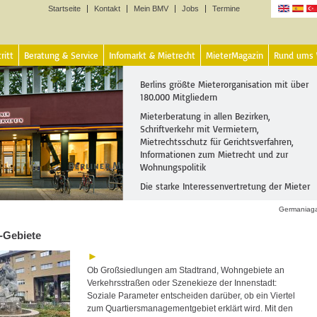
Startseite
Kontakt
Mein BMV
Jobs
Termine
Sprachen
ritt
Beratung & Service
Infomarkt & Mietrecht
MieterMagazin
Rund ums
Berlins größte Mieterorganisation mit über
180.000 Mitgliedern
Mieterberatung in allen Bezirken,
Schriftverkehr mit Vermietern,
Mietrechtsschutz für Gerichtsverfahren,
Informationen zum Mietrecht und zur
Wohnungspolitik
Die starke Interessenvertretung der Mieter
Germaniaga
-Gebiete
Ob Großsiedlungen am Stadtrand, Wohngebiete an
Verkehrsstraßen oder Szenekieze der Innenstadt:
Soziale Parameter entscheiden darüber, ob ein Viertel
zum Quartiersmanagementgebiet erklärt wird. Mit den