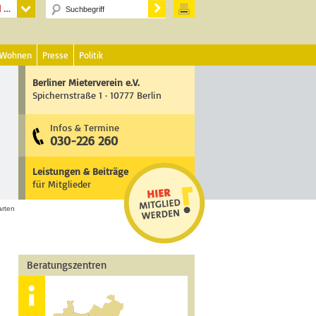
 Wohnen
Presse
Politik
Berliner Mieterverein e.V.
Spichernstraße 1 · 10777 Berlin
Infos & Termine
030-226 260
Leistungen & Beiträge
für Mitglieder
rten
Beratungszentren