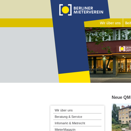
Wir über uns
Beit
Neue QM
Wir über uns
Beratung & Service
Infomarkt & Mietrecht
MieterMagazin