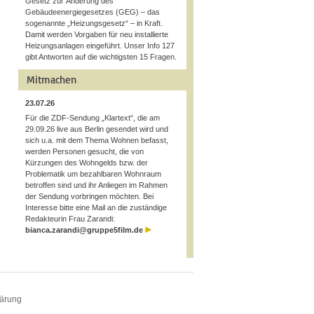
Gesetz zur Änderung des
Gebäudeenergiegesetzes (GEG) – das
sogenannte „Heizungsgesetz“ – in Kraft.
Damit werden Vorgaben für neu installierte
Heizungsanlagen eingeführt. Unser Info 127
gibt Antworten auf die wichtigsten 15 Fragen.
Mitmachen
23.07.26
Für die ZDF-Sendung „Klartext“, die am
29.09.26 live aus Berlin gesendet wird und
sich u.a. mit dem Thema Wohnen befasst,
werden Personen gesucht, die von
Kürzungen des Wohngelds bzw. der
Problematik um bezahlbaren Wohnraum
betroffen sind und ihr Anliegen im Rahmen
der Sendung vorbringen möchten. Bei
Interesse bitte eine Mail an die zuständige
Redakteurin Frau Zarandi:
bianca.zarandi@gruppe5film.de
lärung