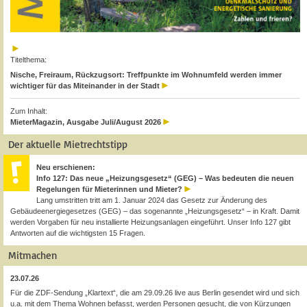
Titelthema:
Nische, Freiraum, Rückzugsort: Treffpunkte im Wohnumfeld werden immer
wichtiger für das Miteinander in der Stadt
Zum Inhalt:
MieterMagazin, Ausgabe Juli/August 2026
Der aktuelle Mietrechtstipp
Neu erschienen:
Info 127: Das neue „Heizungsgesetz“ (GEG) – Was bedeuten die neuen
Regelungen für Mieterinnen und Mieter?
Lang umstritten tritt am 1. Januar 2024 das Gesetz zur Änderung des
Gebäudeenergiegesetzes (GEG) – das sogenannte „Heizungsgesetz“ – in Kraft. Damit
werden Vorgaben für neu installierte Heizungsanlagen eingeführt. Unser Info 127 gibt
Antworten auf die wichtigsten 15 Fragen.
Mitmachen
23.07.26
Für die ZDF-Sendung „Klartext“, die am 29.09.26 live aus Berlin gesendet wird und sich
u.a. mit dem Thema Wohnen befasst, werden Personen gesucht, die von Kürzungen