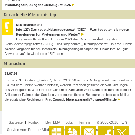
Zum Inhalt:
MieterMagazin, Ausgabe Juli/August 2026
Der aktuelle Mietrechtstipp
Neu erschienen:
Info 127: Das neue „Heizungsgesetz“ (GEG) – Was bedeuten die neuen
Regelungen für Mieterinnen und Mieter?
Lang umstritten tritt am 1. Januar 2024 das Gesetz zur Änderung des
Gebäudeenergiegesetzes (GEG) – das sogenannte „Heizungsgesetz“ – in Kraft. Damit
werden Vorgaben für neu installierte Heizungsanlagen eingeführt. Unser Info 127 gibt
Antworten auf die wichtigsten 15 Fragen.
Mitmachen
23.07.26
Für die ZDF-Sendung „Klartext“, die am 29.09.26 live aus Berlin gesendet wird und sich
u.a. mit dem Thema Wohnen befasst, werden Personen gesucht, die von Kürzungen
des Wohngelds bzw. der Problematik um bezahlbaren Wohnraum betroffen sind und ihr
Anliegen im Rahmen der Sendung vorbringen möchten. Bei Interesse bitte eine Mail an
die zuständige Redakteurin Frau Zarandi:
bianca.zarandi@gruppe5film.de
© 2001-2026 · Ein
Startseite
Kontakt
Mein BMV
Jobs
Termine
Service vom Berliner Mieterverein e.V. ·
Impressum
·
Datenschutzerklärung