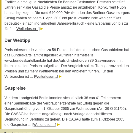
Endlich einmal gute Nachrichten für Berliner Gaskunden: Erstmals seit fünf
Jahren senkt die Gasag die Preise anstatt sie anzuheben. Konkurrent Nuon
hat nachgezogen. Die rund 640.000 Privatkunden des Berliner Gasversorgers
Gasag zahlen seit dem 1. April 30 Cent pro Kilowattstunde weniger. "Das
bedeutet - je nach individuellem Jahresverbrauch - eine Ersparnis von bis zu
fünf …
[Weiterlesen...]
Der Webtipp
Preisunterschiede von bis zu 59 Prozent bei den deutschen Gasanbietern hat
das Bundeskartellamt festgestellt. Auf ihrer Internetseite
www.bundeskartellamt.de hat die Aufsichtsbehörde 739 Gasversorger mit
ihren aktuellen Preisen aufgelistet. Der Vergleich soll zu Transparenz bei den
Preisen und zu mehr Wettbewerb bei den Anbietern führen. Für den
Verbraucher ist …
[Weiterlesen...]
Gaspreise
Vor dem Landgericht Berlin konnten sich kürzlich 38 von 41 Teilnehmern
einer Sammelklage der Verbraucherzentrale mit Erfolg gegen die
Gaspreiserhöhung vom 1. Oktober 2005 zur Wehr setzen (Az.: 39 O 611/05).
Die GASAG hat bereits angekündigt, nach Vorlage der schriftlichen
Begründung in Berufung zu gehen. Die GASAG hatte zum 1. Oktober 2005
die Gaspreise …
[Weiterlesen...]