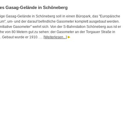
es Gasag-Gelände in Schöneberg
ge Gasag-Gelände in Schöneberg soll in einen Büropark, das "Europäische
um", um- und der darauf befindliche Gasometer komplett ausgebaut werden.
nitiative Gasometer" wehrt sich. Von der S-Bahnstation Schöneberg aus ist er
öhe von 80 Metern gut zu sehen: der Gasometer an der Torgauer Straße in
. Gebaut wurde er 1910. …
[Weiterlesen...]