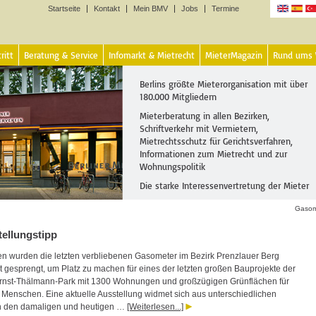
Startseite
Kontakt
Mein BMV
Jobs
Termine
Sprachen
ritt
Beratung & Service
Infomarkt & Mietrecht
MieterMagazin
Rund ums
Berlins größte Mieterorganisation mit über
180.000 Mitgliedern
Mieterberatung in allen Bezirken,
Schriftverkehr mit Vermietern,
Mietrechtsschutz für Gerichtsverfahren,
Informationen zum Mietrecht und zur
Wohnungspolitik
Die starke Interessenvertretung der Mieter
Gasom
tellungstipp
en wurden die letzten verbliebenen Gasometer im Bezirk Prenzlauer Berg
st gesprengt, um Platz zu machen für eines der letzten großen Bauprojekte der
rnst-Thälmann-Park mit 1300 Wohnungen und großzügigen Grünflächen für
Menschen. Eine aktuelle Ausstellung widmet sich aus unterschiedlichen
n den damaligen und heutigen …
[Weiterlesen...]