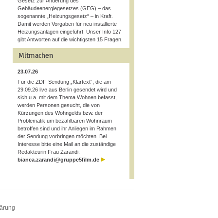
Gesetz zur Änderung des
Gebäudeenergiegesetzes (GEG) – das
sogenannte „Heizungsgesetz“ – in Kraft.
Damit werden Vorgaben für neu installierte
Heizungsanlagen eingeführt. Unser Info 127
gibt Antworten auf die wichtigsten 15 Fragen.
Mitmachen
23.07.26
Für die ZDF-Sendung „Klartext“, die am
29.09.26 live aus Berlin gesendet wird und
sich u.a. mit dem Thema Wohnen befasst,
werden Personen gesucht, die von
Kürzungen des Wohngelds bzw. der
Problematik um bezahlbaren Wohnraum
betroffen sind und ihr Anliegen im Rahmen
der Sendung vorbringen möchten. Bei
Interesse bitte eine Mail an die zuständige
Redakteurin Frau Zarandi:
bianca.zarandi@gruppe5film.de
lärung