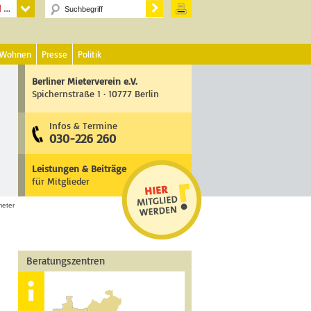
 Wohnen
Presse
Politik
Berliner Mieterverein e.V.
Spichernstraße 1 · 10777 Berlin
Infos & Termine
030-226 260
Leistungen & Beiträge
für Mitglieder
eter
Beratungszentren