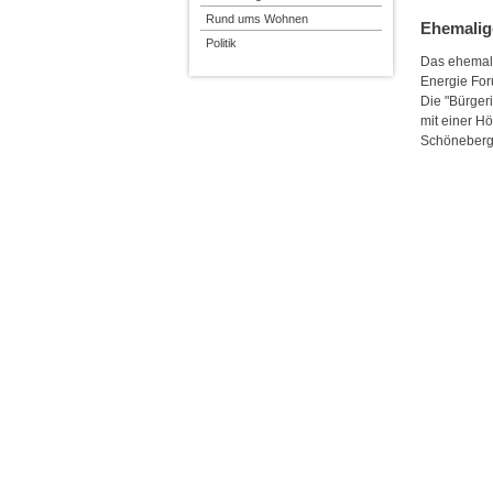
Rund ums Wohnen
Ehemalig
Politik
Das ehemali
Energie For
Die "Bürgeri
mit einer H
Schöneberg