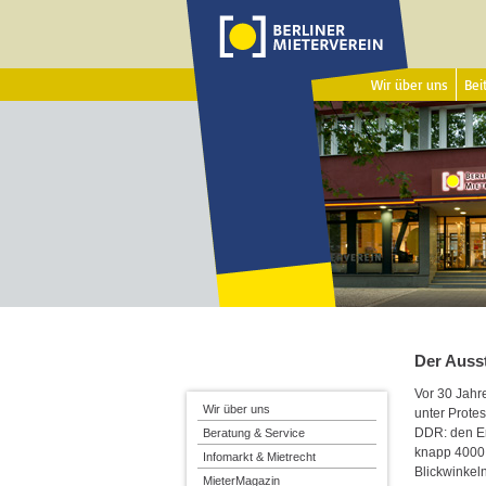
Wir über uns
Beit
Der Auss
Vor 30 Jahr
Wir über uns
unter Prote
DDR: den E
Beratung & Service
knapp 4000 
Infomarkt & Mietrecht
Blickwinkel
MieterMagazin