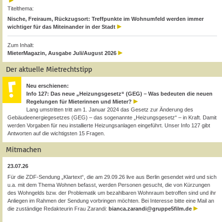
Titelthema:
Nische, Freiraum, Rückzugsort: Treffpunkte im Wohnumfeld werden immer
wichtiger für das Miteinander in der Stadt
Zum Inhalt:
MieterMagazin, Ausgabe Juli/August 2026
Der aktuelle Mietrechtstipp
Neu erschienen:
Info 127: Das neue „Heizungsgesetz“ (GEG) – Was bedeuten die neuen
Regelungen für Mieterinnen und Mieter?
Lang umstritten tritt am 1. Januar 2024 das Gesetz zur Änderung des
Gebäudeenergiegesetzes (GEG) – das sogenannte „Heizungsgesetz“ – in Kraft. Damit
werden Vorgaben für neu installierte Heizungsanlagen eingeführt. Unser Info 127 gibt
Antworten auf die wichtigsten 15 Fragen.
Mitmachen
23.07.26
Für die ZDF-Sendung „Klartext“, die am 29.09.26 live aus Berlin gesendet wird und sich
u.a. mit dem Thema Wohnen befasst, werden Personen gesucht, die von Kürzungen
des Wohngelds bzw. der Problematik um bezahlbaren Wohnraum betroffen sind und ihr
Anliegen im Rahmen der Sendung vorbringen möchten. Bei Interesse bitte eine Mail an
die zuständige Redakteurin Frau Zarandi:
bianca.zarandi@gruppe5film.de