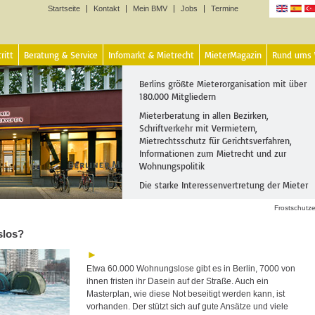
Startseite
Kontakt
Mein BMV
Jobs
Termine
Sprachen
ritt
Beratung & Service
Infomarkt & Mietrecht
MieterMagazin
Rund ums
Berlins größte Mieterorganisation mit über
180.000 Mitgliedern
Mieterberatung in allen Bezirken,
Schriftverkehr mit Vermietern,
Mietrechtsschutz für Gerichtsverfahren,
Informationen zum Mietrecht und zur
Wohnungspolitik
Die starke Interessenvertretung der Mieter
Frostschutz
slos?
Etwa 60.000 Wohnungslose gibt es in Berlin, 7000 von
ihnen fristen ihr Dasein auf der Straße. Auch ein
Masterplan, wie diese Not beseitigt werden kann, ist
vorhanden. Der stützt sich auf gute Ansätze und viele