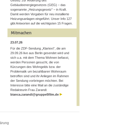
Gesetz zur Änderung des
Gebäudeenergiegesetzes (GEG) – das
sogenannte „Heizungsgesetz“ – in Kraft.
Damit werden Vorgaben für neu installierte
Heizungsanlagen eingeführt. Unser Info 127
gibt Antworten auf die wichtigsten 15 Fragen.
Mitmachen
23.07.26
Für die ZDF-Sendung „Klartext“, die am
29.09.26 live aus Berlin gesendet wird und
sich u.a. mit dem Thema Wohnen befasst,
werden Personen gesucht, die von
Kürzungen des Wohngelds bzw. der
Problematik um bezahlbaren Wohnraum
betroffen sind und ihr Anliegen im Rahmen
der Sendung vorbringen möchten. Bei
Interesse bitte eine Mail an die zuständige
Redakteurin Frau Zarandi:
bianca.zarandi@gruppe5film.de
lärung