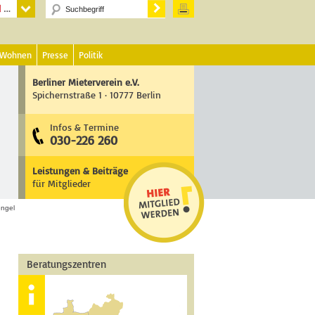
 Wohnen
Presse
Politik
Berliner Mieterverein e.V.
Spichernstraße 1 · 10777 Berlin
Infos & Termine
030-226 260
Leistungen & Beiträge
für Mitglieder
engel
Beratungszentren