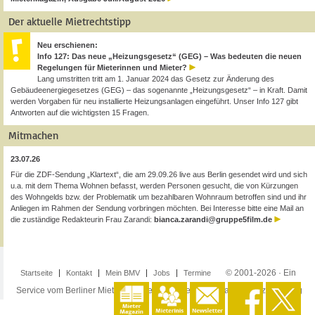
Der aktuelle Mietrechtstipp
Neu erschienen:
Info 127: Das neue „Heizungsgesetz“ (GEG) – Was bedeuten die neuen
Regelungen für Mieterinnen und Mieter?
Lang umstritten tritt am 1. Januar 2024 das Gesetz zur Änderung des
Gebäudeenergiegesetzes (GEG) – das sogenannte „Heizungsgesetz“ – in Kraft. Damit
werden Vorgaben für neu installierte Heizungsanlagen eingeführt. Unser Info 127 gibt
Antworten auf die wichtigsten 15 Fragen.
Mitmachen
23.07.26
Für die ZDF-Sendung „Klartext“, die am 29.09.26 live aus Berlin gesendet wird und sich
u.a. mit dem Thema Wohnen befasst, werden Personen gesucht, die von Kürzungen
des Wohngelds bzw. der Problematik um bezahlbaren Wohnraum betroffen sind und ihr
Anliegen im Rahmen der Sendung vorbringen möchten. Bei Interesse bitte eine Mail an
die zuständige Redakteurin Frau Zarandi:
bianca.zarandi@gruppe5film.de
© 2001-2026 · Ein
Startseite
Kontakt
Mein BMV
Jobs
Termine
Service vom Berliner Mieterverein e.V. ·
Impressum
·
Datenschutzerklärung