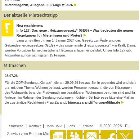
Zum Inhalt:
MieterMagazin, Ausgabe Juli/August 2026
Der aktuelle Mietrechtstipp
Neu erschienen:
Info 127: Das neue „Heizungsgesetz“ (GEG) – Was bedeuten die neuen
Regelungen für Mieterinnen und Mieter?
Lang umstritten tritt am 1. Januar 2024 das Gesetz zur Änderung des
Gebäudeenergiegesetzes (GEG) – das sogenannte „Heizungsgesetz“ – in Kraft. Damit
werden Vorgaben für neu installierte Heizungsanlagen eingeführt. Unser Info 127 gibt
Antworten auf die wichtigsten 15 Fragen.
Mitmachen
23.07.26
Für die ZDF-Sendung „Klartext“, die am 29.09.26 live aus Berlin gesendet wird und sich
u.a. mit dem Thema Wohnen befasst, werden Personen gesucht, die von Kürzungen
des Wohngelds bzw. der Problematik um bezahlbaren Wohnraum betroffen sind und ihr
Anliegen im Rahmen der Sendung vorbringen möchten. Bei Interesse bitte eine Mail an
die zuständige Redakteurin Frau Zarandi:
bianca.zarandi@gruppe5film.de
© 2001-2026 · Ein
Startseite
Kontakt
Mein BMV
Jobs
Termine
Service vom Berliner Mieterverein e.V. ·
Impressum
·
Datenschutzerklärung