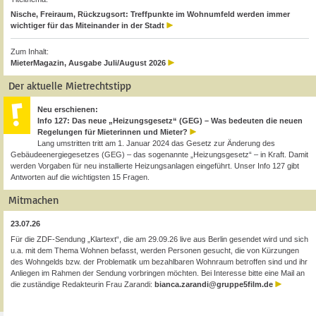
Nische, Freiraum, Rückzugsort: Treffpunkte im Wohnumfeld werden immer
wichtiger für das Miteinander in der Stadt
Zum Inhalt:
MieterMagazin, Ausgabe Juli/August 2026
Der aktuelle Mietrechtstipp
Neu erschienen:
Info 127: Das neue „Heizungsgesetz“ (GEG) – Was bedeuten die neuen
Regelungen für Mieterinnen und Mieter?
Lang umstritten tritt am 1. Januar 2024 das Gesetz zur Änderung des
Gebäudeenergiegesetzes (GEG) – das sogenannte „Heizungsgesetz“ – in Kraft. Damit
werden Vorgaben für neu installierte Heizungsanlagen eingeführt. Unser Info 127 gibt
Antworten auf die wichtigsten 15 Fragen.
Mitmachen
23.07.26
Für die ZDF-Sendung „Klartext“, die am 29.09.26 live aus Berlin gesendet wird und sich
u.a. mit dem Thema Wohnen befasst, werden Personen gesucht, die von Kürzungen
des Wohngelds bzw. der Problematik um bezahlbaren Wohnraum betroffen sind und ihr
Anliegen im Rahmen der Sendung vorbringen möchten. Bei Interesse bitte eine Mail an
die zuständige Redakteurin Frau Zarandi:
bianca.zarandi@gruppe5film.de