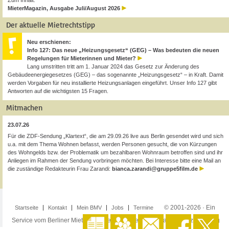
Zum Inhalt:
MieterMagazin, Ausgabe Juli/August 2026
Der aktuelle Mietrechtstipp
Neu erschienen:
Info 127: Das neue „Heizungsgesetz“ (GEG) – Was bedeuten die neuen
Regelungen für Mieterinnen und Mieter?
Lang umstritten tritt am 1. Januar 2024 das Gesetz zur Änderung des
Gebäudeenergiegesetzes (GEG) – das sogenannte „Heizungsgesetz“ – in Kraft. Damit
werden Vorgaben für neu installierte Heizungsanlagen eingeführt. Unser Info 127 gibt
Antworten auf die wichtigsten 15 Fragen.
Mitmachen
23.07.26
Für die ZDF-Sendung „Klartext“, die am 29.09.26 live aus Berlin gesendet wird und sich
u.a. mit dem Thema Wohnen befasst, werden Personen gesucht, die von Kürzungen
des Wohngelds bzw. der Problematik um bezahlbaren Wohnraum betroffen sind und ihr
Anliegen im Rahmen der Sendung vorbringen möchten. Bei Interesse bitte eine Mail an
die zuständige Redakteurin Frau Zarandi:
bianca.zarandi@gruppe5film.de
© 2001-2026 · Ein
Startseite
Kontakt
Mein BMV
Jobs
Termine
Service vom Berliner Mieterverein e.V. ·
Impressum
·
Datenschutzerklärung