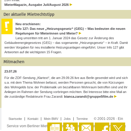
Zum Inhalt:
MieterMagazin, Ausgabe Juli/August 2026
Der aktuelle Mietrechtstipp
Neu erschienen:
Info 127: Das neue „Heizungsgesetz“ (GEG) – Was bedeuten die neuen
Regelungen für Mieterinnen und Mieter?
Lang umstritten tritt am 1. Januar 2024 das Gesetz zur Änderung des
Gebäudeenergiegesetzes (GEG) – das sogenannte „Heizungsgesetz“ – in Kraft. Damit
werden Vorgaben für neu installierte Heizungsanlagen eingeführt. Unser Info 127 gibt
Antworten auf die wichtigsten 15 Fragen.
Mitmachen
23.07.26
Für die ZDF-Sendung „Klartext“, die am 29.09.26 live aus Berlin gesendet wird und sich
u.a. mit dem Thema Wohnen befasst, werden Personen gesucht, die von Kürzungen
des Wohngelds bzw. der Problematik um bezahlbaren Wohnraum betroffen sind und ihr
Anliegen im Rahmen der Sendung vorbringen möchten. Bei Interesse bitte eine Mail an
die zuständige Redakteurin Frau Zarandi:
bianca.zarandi@gruppe5film.de
© 2001-2026 · Ein
Startseite
Kontakt
Mein BMV
Jobs
Termine
Service vom Berliner Mieterverein e.V. ·
Impressum
·
Datenschutzerklärung