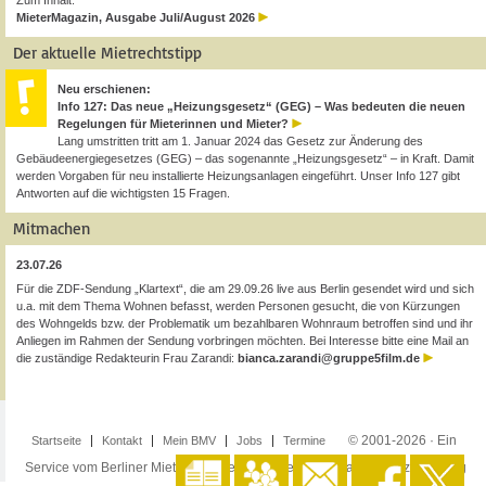
Zum Inhalt:
MieterMagazin, Ausgabe Juli/August 2026
Der aktuelle Mietrechtstipp
Neu erschienen:
Info 127: Das neue „Heizungsgesetz“ (GEG) – Was bedeuten die neuen
Regelungen für Mieterinnen und Mieter?
Lang umstritten tritt am 1. Januar 2024 das Gesetz zur Änderung des
Gebäudeenergiegesetzes (GEG) – das sogenannte „Heizungsgesetz“ – in Kraft. Damit
werden Vorgaben für neu installierte Heizungsanlagen eingeführt. Unser Info 127 gibt
Antworten auf die wichtigsten 15 Fragen.
Mitmachen
23.07.26
Für die ZDF-Sendung „Klartext“, die am 29.09.26 live aus Berlin gesendet wird und sich
u.a. mit dem Thema Wohnen befasst, werden Personen gesucht, die von Kürzungen
des Wohngelds bzw. der Problematik um bezahlbaren Wohnraum betroffen sind und ihr
Anliegen im Rahmen der Sendung vorbringen möchten. Bei Interesse bitte eine Mail an
die zuständige Redakteurin Frau Zarandi:
bianca.zarandi@gruppe5film.de
© 2001-2026 · Ein
Startseite
Kontakt
Mein BMV
Jobs
Termine
Service vom Berliner Mieterverein e.V. ·
Impressum
·
Datenschutzerklärung