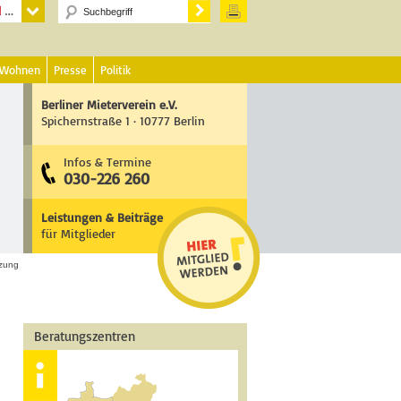
 Wohnen
Presse
Politik
Berliner Mieterverein e.V.
Spichernstraße 1 · 10777 Berlin
Infos & Termine
030-226 260
Leistungen & Beiträge
für Mitglieder
izung
Beratungszentren