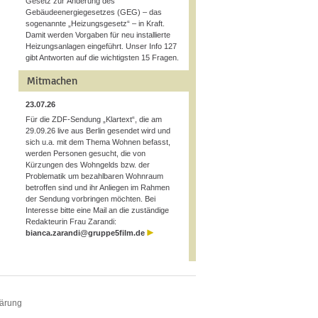
Gesetz zur Änderung des
Gebäudeenergiegesetzes (GEG) – das
sogenannte „Heizungsgesetz“ – in Kraft.
Damit werden Vorgaben für neu installierte
Heizungsanlagen eingeführt. Unser Info 127
gibt Antworten auf die wichtigsten 15 Fragen.
Mitmachen
23.07.26
Für die ZDF-Sendung „Klartext“, die am
29.09.26 live aus Berlin gesendet wird und
sich u.a. mit dem Thema Wohnen befasst,
werden Personen gesucht, die von
Kürzungen des Wohngelds bzw. der
Problematik um bezahlbaren Wohnraum
betroffen sind und ihr Anliegen im Rahmen
der Sendung vorbringen möchten. Bei
Interesse bitte eine Mail an die zuständige
Redakteurin Frau Zarandi:
bianca.zarandi@gruppe5film.de
lärung