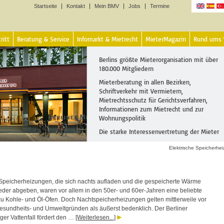
Startseite
Kontakt
Mein BMV
Jobs
Termine
Sprachen
ritt
Beratung & Service
Infomarkt & Mietrecht
MieterMagazin
Rund ums
Berlins größte Mieterorganisation mit über
180.000 Mitgliedern
Mieterberatung in allen Bezirken,
Schriftverkehr mit Vermietern,
Mietrechtsschutz für Gerichtsverfahren,
Informationen zum Mietrecht und zur
Wohnungspolitik
Die starke Interessenvertretung der Mieter
Elektrische Speicherhe
 Speicherheizungen, die sich nachts aufladen und die gespeicherte Wärme
eder abgeben, waren vor allem in den 50er- und 60er-Jahren eine beliebte
 zu Kohle- und Öl-Öfen. Doch Nachtspeicherheizungen gelten mittlerweile vor
esundheits- und Umweltgründen als äußerst bedenklich. Der Berliner
ger Vattenfall fördert den …
[Weiterlesen...]